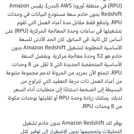
(RPU) في منطقة أوروبا AWS (لندن). يقيس Amazon
Redshift بدون خادم سعة مستودع البيانات في وحدات
RPU، وتدفع فقط مقابل مدة أعباء العمل التي تقوم
بتشغيلها في ساعات وحدة المعالجة المركزية (RPU) على
أساس كل ثانية. في السابق، كان الحد الأدنى للسعة
الأساسية المطلوبة لتشغيل Amazon Redshift بدون
خادم هو 32 وحدة معالجة مركزية. وبفضل السعة
الأساسية المنخفضة الجديدة التي لا تقل عن 8 وحدات
RPU، تتمتع الآن بمزيد من المرونة لدعم مجموعة متنوعة
من أعباء العمل ذات درجة التعقيد التي تتراوح من
البسيطة إلى الضخمة استنادًا إلى متطلبات أداء السعر
لديك. يمكنك زيادة وحدة RPU أو تقليلها بوحدات مكونة
من 8 وحدات RPU.
يوفر لك Amazon Redshift بدون خادم تشغيل
التحليلات وتحجيمها بدون الاضطرار إلى توفير كتل