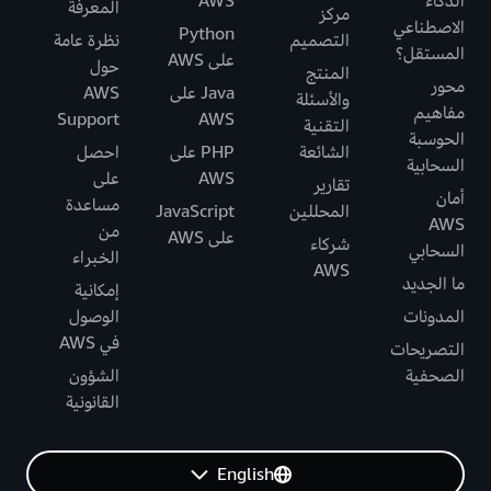
الذكاء
AWS
المعرفة
مركز
الاصطناعي
Python
التصميم
نظرة عامة
المستقل؟
على AWS
حول
المنتج
محور
Java على
AWS
والأسئلة
مفاهيم
Support
AWS
التقنية
الحوسبة
الشائعة
PHP على
احصل
السحابية
AWS
على
تقارير
أمان
مساعدة
المحللين
JavaScript
AWS
من
على AWS
شركاء
السحابي
الخبراء
AWS
ما الجديد
إمكانية
المدونات
الوصول
في AWS
التصريحات
الصحفية
الشؤون
القانونية
English