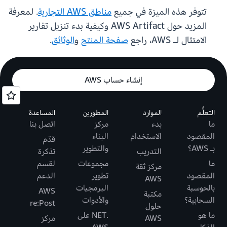
تتوفر هذه الميزة في جميع
مناطق AWS التجارية
. لمعرفة
المزيد حول AWS Artifact وكيفية بدء تنزيل تقارير
الامتثال لـ AWS، راجع
صفحة المنتج
و
الوثائق
.
إنشاء حساب AWS
التعلُّم
الموارد
المطورين
المساعدة
ما
بدء
مركز
اتصل بنا
المقصود
الاستخدام
البناء
قدّم
بـ AWS؟
والتطوير
التدريب
تذكرة
ما
مجموعات
لقسم
مركز ثقة
المقصود
تطوير
الدعم
AWS
بالحوسبة
البرمجيات
AWS
مكتبة
السحابية؟
والأدوات
re:Post
حلول
ما هو
.NET على
AWS
مركز