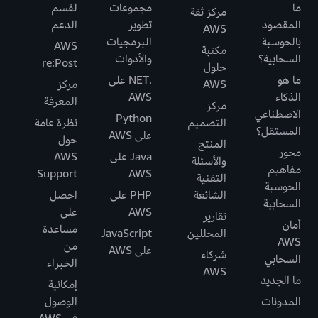
ما
مجموعات
لقسم
مركز ثقة
المقصود
تطوير
الدعم
AWS
بالحوسبة
البرمجيات
AWS
مكتبة
السحابية؟
والأدوات
re:Post
حلول
ما هو
.NET على
AWS
مركز
الذكاء
AWS
المعرفة
مركز
الاصطناعي
Python
التصميم
نظرة عامة
المستقل؟
على AWS
حول
المنتج
محور
Java على
AWS
والأسئلة
مفاهيم
Support
AWS
التقنية
الحوسبة
الشائعة
PHP على
احصل
السحابية
AWS
على
تقارير
أمان
مساعدة
المحللين
JavaScript
AWS
من
على AWS
شركاء
السحابي
الخبراء
AWS
ما الجديد
إمكانية
المدونات
الوصول