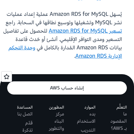
يُسهل Amazon RDS for MySQL عملية إعداد عمليات
نشر MySQL وتشغيلها وتوسيع نطاقها في السحابة. راجع
تسعير Amazon RDS for MySQL
للحصول على تفاصيل
التسعير ومدى التوافر الإقليمي. أنشئ أو حّدث قاعدة
بيانات Amazon RDS المُدارة بالكامل في
وحدة التحكم
الإدارية Amazon RDS
.
إنشاء حساب AWS
التعلُّم
الموارد
المطورين
المساعدة
ما
بدء
مركز
اتصل بنا
المقصود
الاستخدام
البناء
قدّم
بـ AWS؟
والتطوير
التدريب
تذكرة