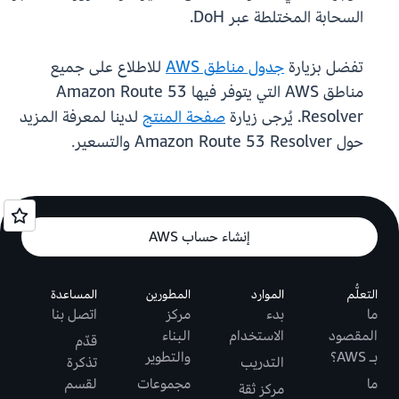
السحابة المختلطة عبر DoH.
تفضل بزيارة
جدول مناطق AWS
للاطلاع على جميع
مناطق AWS التي يتوفر فيها Amazon Route 53
Resolver. يُرجى زيارة
صفحة المنتج
لدينا لمعرفة المزيد
حول Amazon Route 53 Resolver والتسعير.
إنشاء حساب AWS
التعلُّم
الموارد
المطورين
المساعدة
ما
بدء
مركز
اتصل بنا
المقصود
الاستخدام
البناء
قدّم
بـ AWS؟
والتطوير
التدريب
تذكرة
ما
مجموعات
لقسم
مركز ثقة