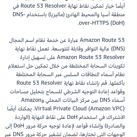
أيضًا خيار تمكين نقاط نهاية Route 53 Resolver في
منطقة آسيا والمحيط الهادئ (ماليزيا) باستخدام DNS-
over-HTTPS (DoH).
Amazon Route 53 عبارة عن خدمة نظام اسم المجال
(DNS) عالية التوافر وقابلة للتوسعة. تعمل نقاط نهاية
Amazon Route 53 Resolver على تسهيل إدارة
تكوينات السحابة المختلطة من خلال تمكين حل استعلام
نظام أسماء النطاقات السلس عبر السحابة المختلطة
بأكملها. قم بإنشاء نقاط نهاية Route 53 Resolver
وقواعد إعادة التوجيه الشرطي للسماح بتحليل مساحات
أسماء DNS بين مركز البيانات المحلي وAmazon
Virtual Private Cloud (Amazon VPC). يمكنك أيضًا
الاشتراك في استخدام DoH على نقاط النهاية (الواردة
والصادرة) وإنشاء قواعد لإعادة توجيه حركة مرور DoH إلى
الوجهات التي تختارها، لضمان تشفير حركة مرور DNS عبر