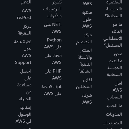
المقصود
تطوير
الدعم
AWS
بالحوسبة
البرمجيات
AWS
مكتبة
السحابية؟
والأدوات
re:Post
حلول
ما هو
.NET على
AWS
مركز
الذكاء
AWS
المعرفة
مركز
الاصطناعي
Python
التصميم
نظرة عامة
المستقل؟
على AWS
حول
المنتج
محور
Java على
AWS
والأسئلة
مفاهيم
Support
AWS
التقنية
الحوسبة
الشائعة
PHP على
احصل
السحابية
AWS
على
تقارير
أمان
مساعدة
المحللين
JavaScript
AWS
من
على AWS
شركاء
السحابي
الخبراء
AWS
ما الجديد
إمكانية
المدونات
الوصول
في AWS
التصريحات