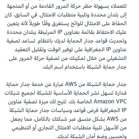
للعملاء بسهولة حظر حركة المرور القادمة من أو المتجهة
إلى بلدان محددة وتلبية متطلبات الامتثال. في السابق، كان
الحفاظ على الامتثال للوائح يستغرق وقتًا طويلاً لأنه يتعين
عليك الاحتفاظ بقائمة بعناوين IP المرتبطة ببلدان محددة
وتحديث قواعد جدار الحماية لديك بانتظام. تساعد تصفية
عناوين IP الجغرافية على توفير الوقت وتقليل التعقيد
التشغيلي من خلال تمكينك من تصفية حركة المرور على
جدار حماية الشبكة باستخدام اسم البلد.
جدار حماية الشبكة من AWS عبارة عن خدمة جدار حماية
مُدارة تسهل نشر الحماية الأساسية للشبكة لجميع شبكات
Amazon VPC الخاصة بك. تتيح لك ميزة تصفية عناوين
IP الجغرافية فرض قواعد وسياسات جدار حماية الشبكة
من AWS بشكل متسق عبر شبكتك بالكامل، مما يجعل
من الأسهل تلبية متطلبات الامتثال التجاري أو التنظيمي
وتحسين وضع أمان الشبكة لديك.