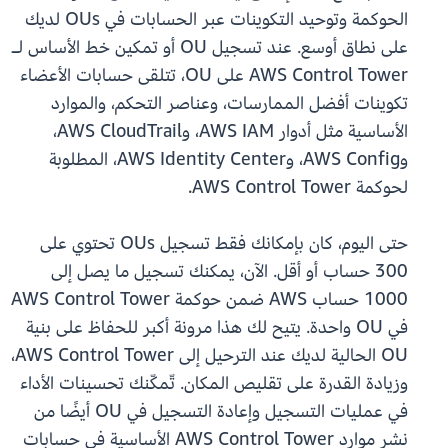
الحوكمة وتوحيد التكوينات عبر الحسابات في OUs لديك
على نطاق أوسع. عند تسجيل OU أو تمكين خط الأساس لـ
AWS Control Tower على OU، تتلقى حسابات الأعضاء
تكوينات أفضل الممارسات، وعناصر التحكم، والموارد
الأساسية مثل أدوار AWS IAM، وAWS CloudTrail،
وAWS Config، وAWS Identity Center، المطلوبة
لحوكمة AWS Control Tower.
حتى اليوم، كان بإمكانك فقط تسجيل OUs تحتوي على
300 حساب أو أقل. الآن، يمكنك تسجيل ما يصل إلى
1000 حساب AWS ضمن حوكمة AWS Control Tower
في OU واحدة. يتيح لك هذا مرونة أكبر للحفاظ على بنية
OU الحالية لديك عند الترحيل إلى AWS Control Tower،
وزيادة القدرة على تقليص المكان. تّمكّنك تحسينات الأداء
في عمليات التسجيل وإعادة التسجيل في OU أيضًا من
نشر موارد AWS Control Tower الأساسية في حسابات