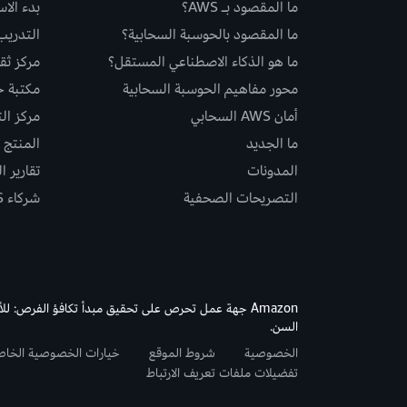
ما المقصود بـ AWS؟
بدء الا
ما المقصود بالحوسبة السحابية؟
التدريب
ما هو الذكاء الاصطناعي المستقل؟
مركز ثقة S
محور مفاهيم الحوسبة السحابية
مكتبة حلو
أمان AWS السحابي
مركز ال
ما الجديد
المنتج و
المدونات
تقارير ا
التصريحات الصحفية
شركاء AWS
Amazon جهة عمل تحرص على تحقيق مبدأ تكافؤ الفرص: لل
السن.
الخصوصية
شروط الموقع
خيارات الخصوصية الخا
تفضيلات ملفات تعريف الارتباط