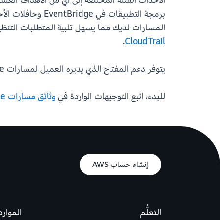
برمجة التطبيقات 
المسارات لديك مما يسهل تلبية المتطلبات التنظي
.
CloudTrail
يتوفر دعم المفتاح الذي يديره العميل لمسارات EventBridge في جميع مناطق AWS حيث تتوفر مسارات EventBridge.
للبدء، اتبع التوجيهات الواردة في
وثائق مسارات EventBridge
إنشاء حساب AWS
التعلُّم
الموارد