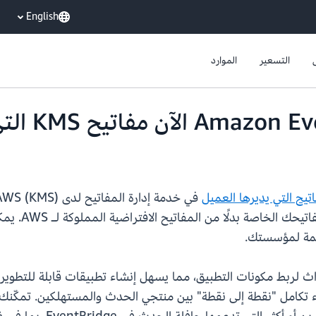
English
التسعير
الموارد
اتيح التي يديرها العميل
ومعلمات التعز
حوكمة لمؤسستك.
شاء تكامل "نقطة إلى نقطة" بين منتجي الحدث والمستهلكين. تمكّن