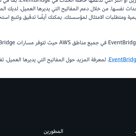
في EventBridge وحافلات الأحداث نفسها. من خلال دعم المفاتيح التي يديرها العميل
مية ومتطلبات الامتثال لمؤسستك. يمكنك أيضًا تدقيق وتتبع است
. لمعرفة المزيد حول المفاتيح التي يديرها العميل، ت
المطورين