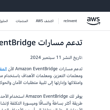
re:Invent
اكتشف AWS
المنتجات
الحلول
تدعم مسارات Amazon EventBridge الآن مفاتيح KMS التي يديرها العميل
:تاريخ النشر
11 سبتمبر 2024
تدعم مسارات Amazon EventBridge الآن
المف
وامتلاكها وإدارتها إلى تلبية متطلبات الأمان وال
طريقة أكثر بساطةً واتساقًا وميسورة التكلفة لإن