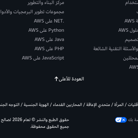
ستخدام
مركز البناء والتطوير
مجموعات تطوير البرمجيات والأدوا
AW
.NET على AWS
ل AWS
Python على AWS
تصميم
Java على AWS
الأسئلة التقنية الشائعة
PHP على AWS
لمحللين
JavaScript على AWS
العودة للأعلى
أقليات / المرأة / متحدي الإعاقة / المحاربين القدماء / الهوية الجنسية / التوجه الج
صة بك
جميع الحقوق محفوظة.