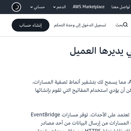
انتقل إلى المحتوى الرئيسي
تواصل معنا
AWS Marketplace
الدعم
حسابي
إنشاء حساب
بحث
تسجيل الدخول إلى وحدة التحكم
في خدمة إدارة المفاتيح لدى AWS (KMS)، مما يسمح لك بتشفير أنماط تصفية المسارات،
يز، ومعلمات الأهداف باستخدام مفاتيحك الخاصة بدلًا من المفاتيح الافتراضية المملوكة لـ AWS. يمكن أن يؤدي استخدام المفاتيح التي تقوم بإنشائها
يوفر لك Amazon EventBridge استخدام الأحداث لربط مكونات التطبيق، مما يسهل إنشاء تطبيقات قابلة للتطوير تعتمد على الأحداث. توفر مسارات EventBridge
ك المسارات من إرسال البيانات من أحد مصادر