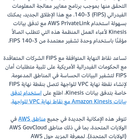
التحقق منها بموجب برنامج معايير معالجة المعلومات
الفيدرالي (FIPS) 140-3. مع هذا الإطلاق الجديد، يمكنك
بسهولة استخدام AWS PrivateLink مع تدفق بيانات
Kinesis لأعباء العمل المنظمة هذه التي تتطلب اتصالاً
مؤمَّنًا باستخدام وحدة تشفير معتمدة من FIPS 140-3.
تساعد نقاط النهاية المتوافقة مع FIPS الشركات المتعاقدة
مع الحكومات الفيدرالية الأمريكية على تلبية متطلبات أمان
FIPS لتشفير البيانات الحساسة في المناطق المدعومة.
لإنشاء نقطة نهاية VPC للواجهة تتصل بنقطة نهاية FIPS
خاصة بتدفق بيانات Kinesis، اطلع على
استخدام تدفق
بيانات Amazon Kinesis مع نقاط نهاية VPC للواجهة
.
تتوفر هذه الإمكانية الجديدة في جميع
مناطق AWS
في
الولايات المتحدة، بما في ذلك مناطق AWS GovCloud
(الولايات المتحدة). لمعرفة المزيد حول AWS