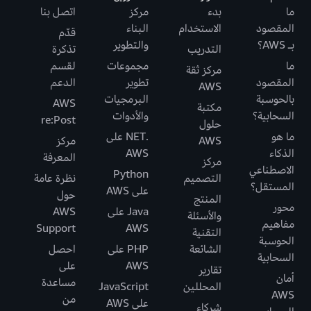
ما
بدء
مركز
اتصل بنا
المقصود
الاستخدام
البناء
قدّم
بـ AWS؟
والتطوير
التدريب
تذكرة
ما
مجموعات
لقسم
مركز ثقة
المقصود
تطوير
الدعم
AWS
بالحوسبة
البرمجيات
AWS
مكتبة
السحابية؟
والأدوات
re:Post
حلول
ما هو
.NET على
AWS
مركز
الذكاء
AWS
المعرفة
مركز
الاصطناعي
Python
التصميم
نظرة عامة
المستقل؟
على AWS
حول
المنتج
محور
Java على
AWS
والأسئلة
مفاهيم
Support
AWS
التقنية
الحوسبة
الشائعة
PHP على
احصل
السحابية
AWS
على
تقارير
أمان
مساعدة
المحللين
JavaScript
AWS
من
على AWS
شركاء