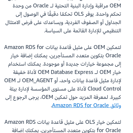
OEM مراقبة وإدارة البنية التحتية لـ Oracle من وحدة
تحكم واحدة. يوفر OLS تحكمًا دقيقًا في الوصول إلى
الجداول أو الصفوف الفردية، ويساعدك على فرض الامتثال
التنظيمي للإدارة القائمة على السياسة.
لتمكين OEM على مثيل قاعدة بيانات Amazon RDS for
Oracle بتكوين متعدد المستأجرين، يمكنك إضافة خيار
إلى مجموعة خيارات جديدة أو موجودة. يمكنك استخدام
خيار OEM لـ OEM Database Express لأداة خفيفة
لإدارة مثيل قاعدة بيانات واحد، أو OEM_AGENT لـ OEM
Cloud Control لأداة على مستوى المؤسسة لإدارة بيئة
كبيرة. لمعرفة المزيد حول تمكين OEM، يرجى الرجوع إلى
وثائق Amazon RDS for Oracle
.
لتمكين خيار OLS على مثيل قاعدة بيانات Amazon RDS
for Oracle بتكوين متعدد المستأجرين، يمكنك إضافة