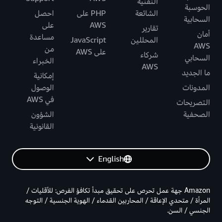
التقنية
الحوسبة
الشائعة
PHP على
احصل
السحابية
AWS
على
تقارير
أمان
مساعدة
المحللين
JavaScript
AWS
من
على AWS
شركاء
السحابي
الخبراء
AWS
ما الجديد
إمكانية
المدونات
الوصول
في AWS
التصريحات
الصحفية
الشؤون
القانونية
English
Amazon جهة عمل تحرص على تحقيق مبدأ تكافؤ الفرص: للأقليات /
المرأة / متحدي الإعاقة / المحاربين القدماء / الهوية الجنسية / التوجه
الجنسي / السن.