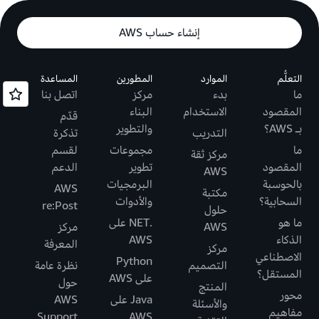
إنشاء حساب AWS
التعلُّم
الموارد
المطورين
المساعدة
ما
بدء
مركز
اتصل بنا
المقصود
الاستخدام
البناء
قدّم
بـ AWS؟
والتطوير
التدريب
تذكرة
ما
مجموعات
لقسم
مركز ثقة
المقصود
تطوير
الدعم
AWS
بالحوسبة
البرمجيات
AWS
مكتبة
السحابية؟
والأدوات
re:Post
حلول
ما هو
.NET على
AWS
مركز
الذكاء
AWS
المعرفة
مركز
الاصطناعي
Python
التصميم
نظرة عامة
المستقل؟
على AWS
حول
المنتج
محور
Java على
AWS
والأسئلة
مفاهيم
Support
AWS