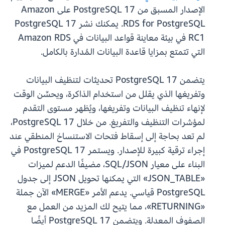
الإصدار المسبق من PostgreSQL 17 على Amazon
RDS for PostgreSQL. يمكنك نشر PostgreSQL 17
RC1 في بيئة معاينة قواعد البيانات في Amazon RDS
التي تتمتع بمزايا قاعدة البيانات المُدارة بالكامل.
يتضمن PostgreSQL 17 تحديثات لتنظيف البيانات
وتفريغها الذي يقلل من استخدام الذاكرة، ويحسِّن الوقت
لإنهاء تنظيف البيانات وتفريغها، ويُظهر مستوى التقدم
لمؤشرات التنظيف والتفريغ. من خلال PostgreSQL 17،
لم تعد بحاجة إلى إسقاط فتحات الاستنساخ المنطقي عند
إجراء ترقية كبيرة للإصدار. ويستمر PostgreSQL 17 في
البناء على معيار SQL/JSON، مضيفًا الدعم لميزات
«JSON_TABLE» التي يمكنها تحويل JSON إلى جدول
PostgreSQL قياسي. يدعم الأمر «MERGE» الآن جملة
«RETURNING»، مما يتيح لك المزيد من العمل مع
الصفوف المعدلة. ويتضمن PostgreSQL 17 أيضًا