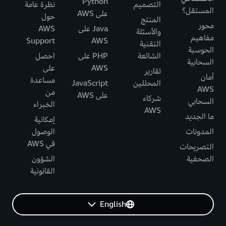
Python
التصميم
نظرة عامة
المستقل؟
على AWS
حول
المنتج
محور
Java على
AWS
والأسئلة
مفاهيم
Support
AWS
التقنية
الحوسبة
الشائعة
PHP على
احصل
السحابية
AWS
على
تقارير
أمان
مساعدة
المحللين
JavaScript
AWS
من
على AWS
شركاء
السحابي
الخبراء
AWS
ما الجديد
إمكانية
المدونات
الوصول
في AWS
التصريحات
الصحفية
الشؤون
القانونية
English