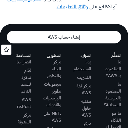
أو الاطّلاع على
وثائق التعليمات
.
إنشاء حساب AWS
التعلُّم
الموارد
المطورين
المساعدة
ما
بدء
مركز
اتصل بنا
المقصود
الاستخدام
البناء
قدّم
بـ AWS؟
والتطوير
التدريب
تذكرة
ما
مجموعات
لقسم
مركز ثقة
المقصود
تطوير
الدعم
AWS
بالحوسبة
البرمجيات
AWS
مكتبة
السحابية؟
والأدوات
re:Post
حلول
ما هو
.NET على
AWS
مركز
الذكاء
AWS
المعرفة
مركز
الاصطناعي