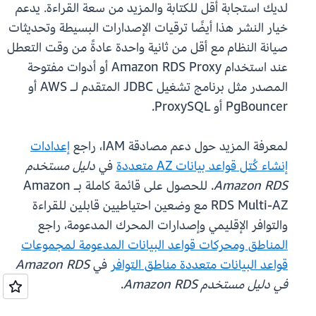
لديك استجابة أقل للكتابة والمزيد من سعة القراءة. يدعم
خيار النشر هذا أيضًا ترقيات الإصدارات البسيطة وتحديثات
صيانة النظام مع أقل من ثانية واحدة عادةً من وقت التعطل
عند استخدام Amazon RDS Proxy أو أدوات مفتوحة
المصدر مثل برنامج تشغيل JDBC المتقدم لـ AWS أو
PgBouncer أو ProxySQL.
لمعرفة المزيد حول دعم مصادقة IAM، راجع
إعدادات
إنشاء كُتل قواعد بيانات AZ متعددة
في
دليل مستخدم
Amazon RDS
. للحصول على قائمة كاملة بـ Amazon
RDS Multi-AZ مع وضعين احتياطيين قابلين للقراءة
والتوافر الإقليمي وإصدارات المحرك المدعومة، راجع
المناطق ومحركات قواعد البيانات المدعومة لمجموعات
قواعد البيانات متعددة مناطق التوافر
في
Amazon RDS
في دليل مستخدم Amazon RDS
.