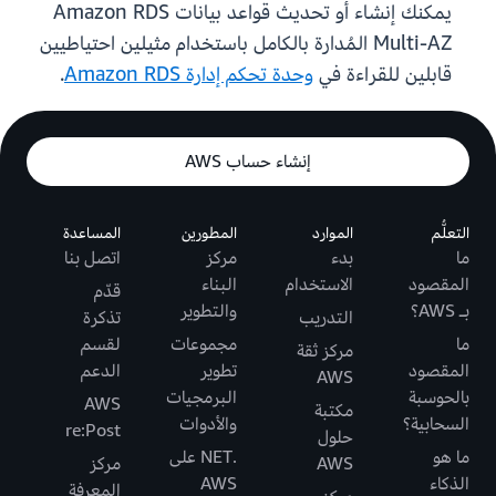
يمكنك إنشاء أو تحديث قواعد بيانات Amazon RDS
Multi-AZ المُدارة بالكامل باستخدام مثيلين احتياطيين
قابلين للقراءة في
وحدة تحكم إدارة Amazon RDS
.
إنشاء حساب AWS
التعلُّم
الموارد
المطورين
المساعدة
ما
بدء
مركز
اتصل بنا
المقصود
الاستخدام
البناء
قدّم
بـ AWS؟
والتطوير
التدريب
تذكرة
ما
مجموعات
لقسم
مركز ثقة
المقصود
تطوير
الدعم
AWS
بالحوسبة
البرمجيات
AWS
مكتبة
السحابية؟
والأدوات
re:Post
حلول
ما هو
.NET على
AWS
مركز
الذكاء
AWS
المعرفة