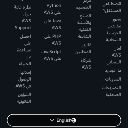
مركز
الاصطناعي
Python
التصميم
نظرة عامة
المستقل؟
على AWS
حول
المنتج
محور
Java على
AWS
والأسئلة
مفاهيم
Support
AWS
التقنية
الحوسبة
الشائعة
PHP على
احصل
السحابية
AWS
على
تقارير
أمان
مساعدة
المحللين
JavaScript
AWS
من
على AWS
شركاء
السحابي
الخبراء
AWS
ما الجديد
إمكانية
المدونات
الوصول
في AWS
التصريحات
الصحفية
الشؤون
القانونية
English