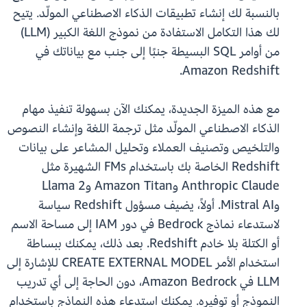
بالنسبة لك إنشاء تطبيقات الذكاء الاصطناعي المولّد. يتيح
لك هذا التكامل الاستفادة من نموذج اللغة الكبير (LLM)
من أوامر SQL البسيطة جنبًا إلى جنب مع بياناتك في
Amazon Redshift.
مع هذه الميزة الجديدة، يمكنك الآن بسهولة تنفيذ مهام
الذكاء الاصطناعي المولّد مثل ترجمة اللغة وإنشاء النصوص
والتلخيص وتصنيف العملاء وتحليل المشاعر على بيانات
Redshift الخاصة بك باستخدام FMs الشهيرة مثل
Anthropic Claude وAmazon Titan وLlama 2
وMistral AI. أولاً، يضيف مسؤول Redshift سياسة
لاستدعاء نماذج Bedrock في دور IAM إلى مساحة الاسم
أو الكتلة بلا خادم Redshift. بعد ذلك، يمكنك ببساطة
استخدام الأمر CREATE EXTERNAL MODEL للإشارة إلى
LLM في Amazon Bedrock، دون الحاجة إلى أي تدريب
النموذج أو توفيره. يمكنك استدعاء هذه النماذج باستخدام