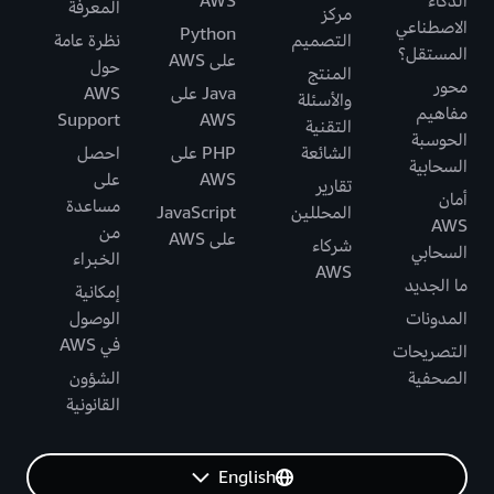
الذكاء
AWS
المعرفة
مركز
الاصطناعي
Python
التصميم
نظرة عامة
المستقل؟
على AWS
حول
المنتج
محور
Java على
AWS
والأسئلة
مفاهيم
Support
AWS
التقنية
الحوسبة
الشائعة
PHP على
احصل
السحابية
AWS
على
تقارير
أمان
مساعدة
المحللين
JavaScript
AWS
من
على AWS
شركاء
السحابي
الخبراء
AWS
ما الجديد
إمكانية
المدونات
الوصول
في AWS
التصريحات
الصحفية
الشؤون
القانونية
English