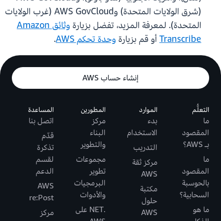
(شرق الولايات المتحدة) وAWS GovCloud (غرب الولايات
المتحدة). لمعرفة المزيد، تفضل بزيارة
وثائق Amazon
Transcribe
أو قم بزيارة
وحدة تحكم AWS
.
إنشاء حساب AWS
التعلُّم
الموارد
المطورين
المساعدة
ما
بدء
مركز
اتصل بنا
المقصود
الاستخدام
البناء
قدّم
بـ AWS؟
والتطوير
التدريب
تذكرة
ما
مجموعات
لقسم
مركز ثقة
المقصود
تطوير
الدعم
AWS
بالحوسبة
البرمجيات
AWS
مكتبة
السحابية؟
والأدوات
re:Post
حلول
ما هو
.NET على
AWS
مركز