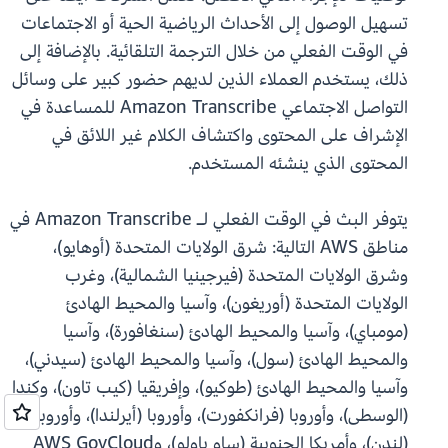
تسهيل الوصول إلى الأحداث الرياضية الحية أو الاجتماعات
في الوقت الفعلي من خلال الترجمة التلقائية. بالإضافة إلى
ذلك، يستخدم العملاء الذين لديهم حضور كبير على وسائل
التواصل الاجتماعي Amazon Transcribe للمساعدة في
الإشراف على المحتوى واكتشاف الكلام غير اللائق في
المحتوى الذي ينشئه المستخدم.
يتوفر البث في الوقت الفعلي لـ Amazon Transcribe في
مناطق AWS التالية: شرق الولايات المتحدة (أوهايو)،
وشرق الولايات المتحدة (فيرجينيا الشمالية)، وغرب
الولايات المتحدة (أوريغون)، وآسيا والمحيط الهادئ
(مومباي)، وآسيا والمحيط الهادئ (سنغافورة)، وآسيا
والمحيط الهادئ (سول)، وآسيا والمحيط الهادئ (سيدني)،
وآسيا والمحيط الهادئ (طوكيو)، وإفريقيا (كيب تاون)، وكندا
(الوسطى)، وأوروبا (فرانكفورت)، وأوروبا (أيرلندا)، وأوروبا
(لندن)، وأمريكا الجنوبية (ساو باولو)، وAWS GovCloud