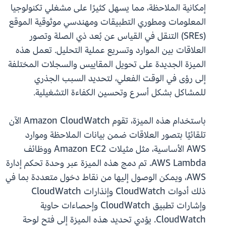
إمكانية الملاحظة، مما يسهل كثيرًا على مشغلي تكنولوجيا
المعلومات ومطوري التطبيقات ومهندسي موثوقية الموقع
(SREs) التنقل في القياس عن بُعد ذي الصلة وتصور
العلاقات بين الموارد وتسريع عملية التحليل. تعمل هذه
الميزة الجديدة على تحويل المقاييس والسجلات المختلفة
إلى رؤى في الوقت الفعلي، لتحديد السبب الجذري
للمشاكل بشكل أسرع وتحسين الكفاءة التشغيلية.
باستخدام هذه الميزة، تقوم Amazon CloudWatch الآن
تلقائيًا بتصور العلاقات ضمن بيانات الملاحظة وموارد
AWS الأساسية، مثل مثيلات Amazon EC2 ووظائف
AWS Lambda. تم دمج هذه الميزة عبر وحدة تحكم إدارة
AWS، ويمكن الوصول إليها من نقاط دخول متعددة بما في
ذلك أدوات CloudWatch وإنذارات CloudWatch
وإشارات تطبيق CloudWatch وإحصاءات حاوية
CloudWatch. يؤدي تحديد هذه الميزة إلى فتح لوحة