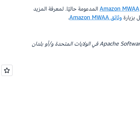
Amazon MWAA
المدعومة حاليًا. لمعرفة المزيد
وثائق Amazon MWAA
.
تُعد Apache وApache Airflow وAirflow إما علامات تجارية مسجلة أو علامات تجارية لمؤسسة Apache Software Foundation في الولايات المتحدة و/أو بلدان