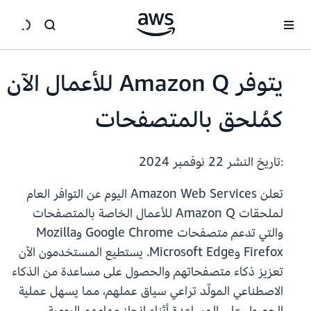
انتقل إلى المحتوى الرئيسي
يتوفر Amazon Q للأعمال الآن
كمُلحق بالمتصفحات
:تاريخ النشر
22 نوفمبر 2024
تعلن Amazon Web Services اليوم عن التوافر العام
لملحقات Amazon Q للأعمال الخاصة بالمتصفحات
والتي تدعم متصفحات Google Chrome وMozilla
Firefox وMicrosoft Edge. يستطيع المستخدمون الآن
تعزيز ذكاء متصفحاتهم والحصول على مساعدة من الذكاء
الاصطناعي المولّد تراعي سياق عملهم، مما يسهل عملية
الحصول على المساعدة أثناء إنجاز مهامهم اليومية