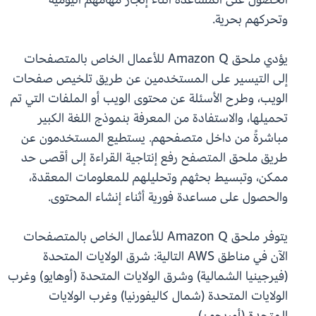
وتحركهم بحرية.
يؤدي ملحق Amazon Q للأعمال الخاص بالمتصفحات
إلى التيسير على المستخدمين عن طريق تلخيص صفحات
الويب، وطرح الأسئلة عن محتوى الويب أو الملفات التي تم
تحميلها، والاستفادة من المعرفة بنموذج اللغة الكبير
مباشرةً من داخل متصفحهم. يستطيع المستخدمون عن
طريق ملحق المتصفح رفع إنتاجية القراءة إلى أقصى حد
ممكن، وتبسيط بحثهم وتحليلهم للمعلومات المعقدة،
والحصول على مساعدة فورية أثناء إنشاء المحتوى.
يتوفر ملحق Amazon Q للأعمال الخاص بالمتصفحات
الآن في مناطق AWS التالية: شرق الولايات المتحدة
(فيرجينيا الشمالية) وشرق الولايات المتحدة (أوهايو) وغرب
الولايات المتحدة (شمال كاليفورنيا) وغرب الولايات
المتحدة (أوريجون).