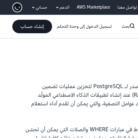
انتقل إلى المحتوى الرئيسي
تواصل معنا
AWS Marketplace
الدعم
حسابي
إنشاء حساب
بحث
تسجيل الدخول إلى وحدة التحكم
الآن pgvector 0.8.0، وهو امتداد مفتوح المصدر لـ PostgreSQL لتخزين عمليات تضمين
المتجهات والاستعلام عنها بكفاءة في قاعدة البيانات الخاصة بك، مما يتيح لك استخدام الجيل المعزز للاسترداد (RAG) عند إنشاء تطبيقات الذكاء الاصطناعي المولّد
تحسينات على اختيار مخطط استعلام PostgreSQL للفهرس عند وجود عوامل التصفية، والتي يمكن أن تقدم أداء استعلام
يتضمن إصدار pgvector 0.8.0 مجموعة متنوعة من التحسينات لكيفية تصفية pgvector للبيانات باستخدام الشروط في عبارات WHERE والصلات التي يمكن أن تحسّن