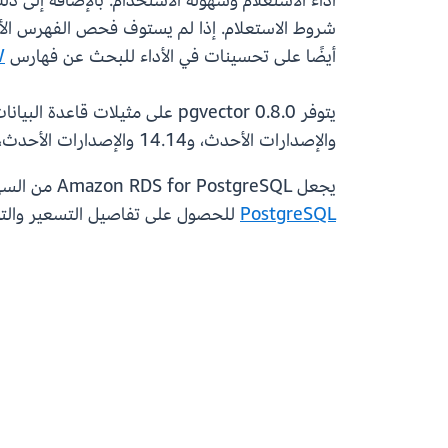
أداء الاستعلام وسهولة الاستخدام. بالإضافة إلى ذ
أيضًا على تحسينات في الأداء للبحث عن فهارس
W
والإصدارات الأحدث، و14.14 والإصدارات الأحدث، و13.17 والإصدارات الأحدث في جميع مناطق AWS القابلة للتطبيق.
يجعل Amazon RDS for PostgreSQL من السهل إعداد عمليات نشر PostgreSQL وتشغيلها وتوسيع نطاقها في السحابة. راجع
PostgreSQL
للحصول على تفاصيل التسعير والتوفر الإقليمي. أن