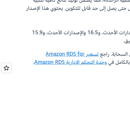
ية الزائدة»، مما يضمن توليد نتائج كافية لتلبية
لي شروط الاستعلام، فسيستمر pgvector في البحث في الفهرس حتى يصل إلى حد قابل للتكوين. يحتوي هذا الإصدار
يتوفر pgvector 0.8.0 على مثيلات قاعدة البيانات في Amazon RDS التي تعمل بنظام PostgreSQL 17.1 والإصدارات الأحدث، و16.5 والإصدارات الأحدث، و15.9
تسعير Amazon RDS for
وحدة التحكم الإدارية Amazon RDS
.