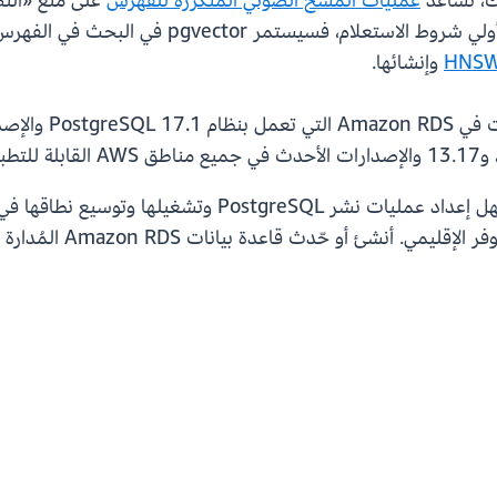
لك، تساعد
عمليات المسح الضوئي المتكررة للفهرس
على منع «التصف
شروط الاستعلام. إذا لم يستوف فحص الفهرس الأو
HNS
وإنشائها.
شئ أو حّدث قاعدة بيانات Amazon RDS المُدارة بالكامل في