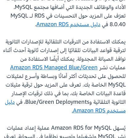
الأداء والوظائف الجديدة التي أضافها مجتمع MySQL.
تعرّف على المزيد حول التحسينات في RDS لـ MySQL
8.0.40 في
دليل مستخدم Amazon RDS
.
يمكنك الاستفادة من الترقيات التلقائية للإصدارات الثانوية
لترقية قواعد البيانات تلقائيًا إلى إصدارات ثانوية أحدث أثناء
نوافذ الصيانة المجدولة. يمكنك أيضًا الاستفادة من
عمليات نشر
Amazon RDS Managed Blue/Green
للحصول على تحديثات أكثر أمانًا وبساطة وأسرع لمثيلات
MySQL الخاصة بك. تعرف على المزيد حول ترقية مثيلات
قاعدة البيانات الخاصة بك، بما في ذلك ترقيات الإصدار
الثانوية التلقائية وBlue/Green Deployments، في
دليل
مستخدم Amazon RDS.
يُسهل Amazon RDS for MySQL عملية إعداد عمليات
نشر MySQL وتشغيلها وتوسيع نطاقها في السحابة. تعرف