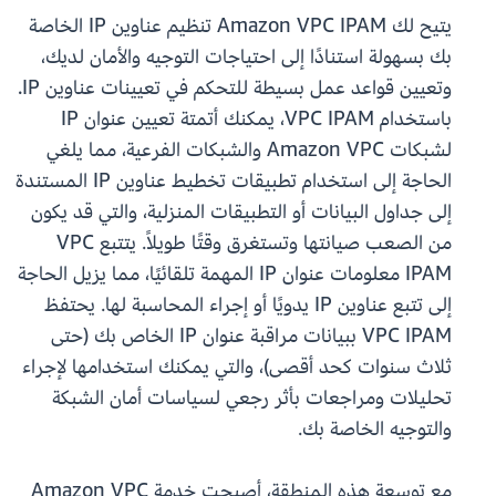
يتيح لك Amazon VPC IPAM تنظيم عناوين IP الخاصة
بك بسهولة استنادًا إلى احتياجات التوجيه والأمان لديك،
وتعيين قواعد عمل بسيطة للتحكم في تعيينات عناوين IP.
باستخدام VPC IPAM، يمكنك أتمتة تعيين عنوان IP
لشبكات Amazon VPC والشبكات الفرعية، مما يلغي
الحاجة إلى استخدام تطبيقات تخطيط عناوين IP المستندة
إلى جداول البيانات أو التطبيقات المنزلية، والتي قد يكون
من الصعب صيانتها وتستغرق وقتًا طويلاً. يتتبع VPC
IPAM معلومات عنوان IP المهمة تلقائيًا، مما يزيل الحاجة
إلى تتبع عناوين IP يدويًا أو إجراء المحاسبة لها. يحتفظ
VPC IPAM ببيانات مراقبة عنوان IP الخاص بك (حتى
ثلاث سنوات كحد أقصى)، والتي يمكنك استخدامها لإجراء
تحليلات ومراجعات بأثر رجعي لسياسات أمان الشبكة
والتوجيه الخاصة بك.
مع توسعة هذه المنطقة، أصبحت خدمة Amazon VPC