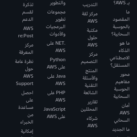
بـ AWS؟
والتطوير
التدريب
تذكرة
ما
مجموعات
لقسم
مركز ثقة
المقصود
تطوير
الدعم
AWS
بالحوسبة
البرمجيات
AWS
مكتبة
السحابية؟
والأدوات
re:Post
حلول
ما هو
.NET على
AWS
مركز
الذكاء
AWS
المعرفة
مركز
الاصطناعي
Python
التصميم
نظرة عامة
المستقل؟
على AWS
حول
المنتج
محور
Java على
AWS
والأسئلة
مفاهيم
Support
AWS
التقنية
الحوسبة
الشائعة
PHP على
احصل
السحابية
AWS
على
تقارير
أمان
مساعدة
المحللين
JavaScript
AWS
من
على AWS
شركاء
السحابي
الخبراء
AWS
ما الجديد
إمكانية