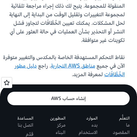
المنقولة للمجموعة. يتيح لك ذلك إجراء مراجعة تلقائية
لمجموعة التغييرات وتقليل الوقت من البداية إلى النهاية
لحل المشكلات. يمكنك تعيين الخُطَّافَات لتجاوز فشل
النشر أو التحذير بشأن العمليات في حالة العثور على أي
تكوينات غير متوافقة.
نقاط التحكم المستهدفة الخاصة بالمكدس والتغيير متوفرة
الآن في جميع
مناطق AWS التجارية
. راجع
دليل مطور
الخُطَّافَات
لمعرفة المزيد.
إنشاء حساب AWS
التعلُّم
الموارد
المطورين
المساعدة
ما
بدء
مركز
اتصل بنا
المقصود
الاستخدام
البناء
قدّم