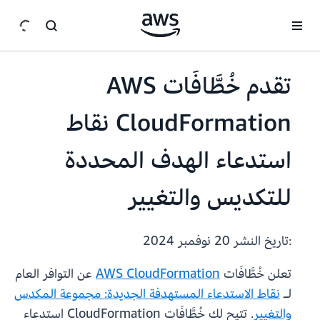
انتقل إلى المحتوى الرئيسي
تقدم خُطَّافَات AWS
CloudFormation نقاط
استدعاء الهدف المحددة
للتكديس والتغيير
:تاريخ النشر
20 نوفمبر 2024
تعلن خُطَّافَات
AWS CloudFormation
عن التوافر العام
لـ
نقاط الاستدعاء المستهدفة الجديدة: مجموعة المكدس
والتغيير
. تتيح لك خُطَّافَات CloudFormation استدعاء