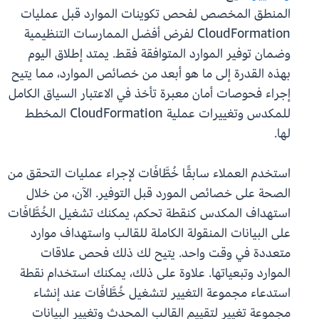
المنطق المخصص لفحص تكوينات الموارد قبل عمليات
CloudFormation لفرض أفضل الممارسات التنظيمية
وضمان توفير الموارد المتوافقة فقط. يمتد إطلاق اليوم
بهذه القدرة إلى ما هو أبعد من خصائص الموارد، مما يتيح
إجراء فحوصات أمان معبرة تأخذ في الاعتبار السياق الكامل
للمكدس وتغييرات عملية CloudFormation المخطط
لها.
استخدم العملاء سابقًا خُطَّافَات لإجراء عمليات التحقق من
الصحة على خصائص المورد قبل التوفير. الآن، من خلال
استهداف المكدس كنقطة تحكم، يمكنك تشغيل الخُطَّافَات
على البيانات المنقولة الكاملة للقالب واستهداف موارد
متعددة في وقت واحد. يتيح لك ذلك فحص علاقات
الموارد وتبعياتها. علاوة على ذلك، يمكنك استخدام نقطة
استدعاء مجموعة التغيير لتشغيل خُطَّافَات عند إنشاء
مجموعة تغيير لتقييم القالب المحدث وتغيير البيانات