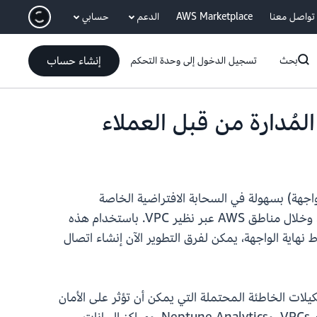
انتقل إلى المحتوى الرئيسي
تواصل معنا
AWS Marketplace
الدعم
حسابي
إنشاء حساب
بحث
تسجيل الدخول إلى وحدة التحكم
Neptun تتيح للعملاء توفير نقاط نهاية واجهة Amazon VPC (نقاط نهاية الواجهة) بسهولة في السحابة الافتراضية الخاصة
(Amazon VPC). توفر نقاط النهاية هذه وصولاً مباشرًا من التطبيقات المحلية عبر VPN أو AWS Direct Connect، وخلال مناطق AWS عبر نظير VPC. باستخدام هذه
مهندسي الشبكات إنشاء موارد VPC وإدارتها مركزيًا. من خلال الاستفادة من AWS PrivateLink ونقاط نهاية الواجهة، يمكن لفرق التطوير الآن إنشاء اتصال
يلات الخاطئة المحتملة التي يمكن أن تؤثر على الأمان