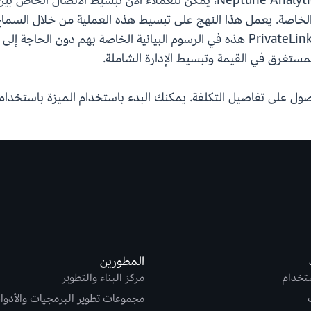
محلية باستخدام نقاط نهاية الواجهة وعناوين IP الخاصة. يعمل هذا النهج على تبسيط هذه العملية
PrivateLink وفرق التطوير لاستخدام نقاط نهاية PrivateLink هذه في الرسوم البيانية 
لمستغرق في القيمة وتبسيط الإدارة الشاملة.
على تفاصيل التكلفة. يمكنك البدء باستخدام الميزة باستخدام AWS API، أو AWS CLI، أو AWS SDK
المطورين
ستخدام
مركز البناء والتطوير
مجموعات تطوير البرمجيات والأدوا