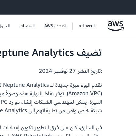
re:Invent
اكتشف AWS
المنتجات
الحلول
تضيف Neptune Analytics دعمًا لنقاط نهاية PrivateLink المُدارة من قبل العملاء
:تاريخ النشر
27 نوفمبر 2024
شبكة خاص وآمن من تطبيقاتهم إلى Neptune Analytics بتكوين مبسط.
في السابق، كان على فرق التطوير تكوين إعدادات ال