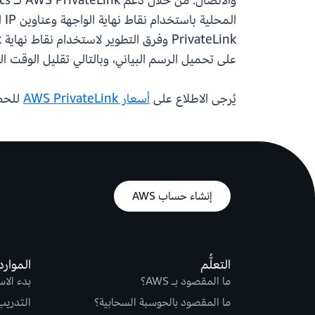
ال
على تحميل الرسم البياني، وبالتالي تقليل الوقت ا
يُرجى الاطلاع على
أسعار AWS PrivateLink
للحصول 
إنشاء حساب AWS
التعلُّم
الموارد
ما المقصود بـ AWS؟
بدء الا
ما المقصود بالحوسبة السحابية؟
التدريب