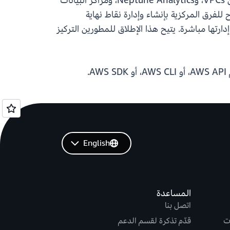
والاتصال. من خلال دعم AWS PrivateLink لـ Neptune Analytics، يمكن للعملاء الآن تبسيط الاتصال الخاص بين VPCs، وNeptune Analytics، ومراكز البيانات
 من خلال السماح للفرق المركزية بإنشاء وإدارة نقاط نهاية
الخاصة بهم دون الحاجة إلى إدارتها مباشرة. يتيح هذا الإطلاق للمطورين التركيز
.
English
المساعدة
اتصل بنا
ت
قدّم تذكرة لقسم الدعم