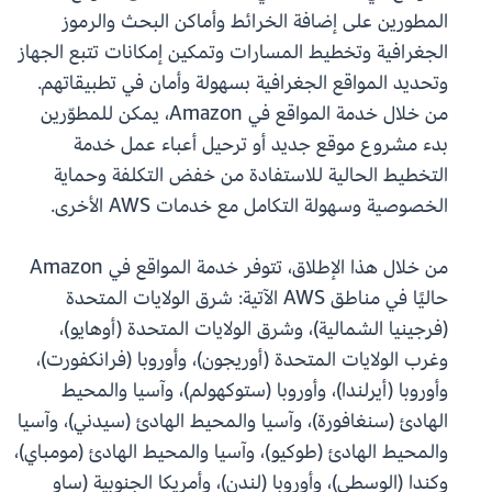
المطورين على إضافة الخرائط وأماكن البحث والرموز
الجغرافية وتخطيط المسارات وتمكين إمكانات تتبع الجهاز
وتحديد المواقع الجغرافية بسهولة وأمان في تطبيقاتهم.
من خلال خدمة المواقع في Amazon، يمكن للمطوّرين
بدء مشروع موقع جديد أو ترحيل أعباء عمل خدمة
التخطيط الحالية للاستفادة من خفض التكلفة وحماية
الخصوصية وسهولة التكامل مع خدمات AWS الأخرى.
من خلال هذا الإطلاق، تتوفر خدمة المواقع في Amazon
حاليًا في مناطق AWS الآتية: شرق الولايات المتحدة
(فرجينيا الشمالية)، وشرق الولايات المتحدة (أوهايو)،
وغرب الولايات المتحدة (أوريجون)، وأوروبا (فرانكفورت)،
وأوروبا (أيرلندا)، وأوروبا (ستوكهولم)، وآسيا والمحيط
الهادئ (سنغافورة)، وآسيا والمحيط الهادئ (سيدني)، وآسيا
والمحيط الهادئ (طوكيو)، وآسيا والمحيط الهادئ (مومباي)،
وكندا (الوسطى)، وأوروبا (لندن)، وأمريكا الجنوبية (ساو