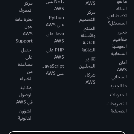
ما هو
.NET على
AWS
مركز
الذكاء
AWS
المعرفة
مركز
الاصطناعي
Python
التصميم
نظرة عامة
المستقل؟
على AWS
حول
المنتج
محور
Java على
AWS
والأسئلة
مفاهيم
Support
AWS
التقنية
الحوسبة
الشائعة
PHP على
احصل
السحابية
AWS
على
تقارير
أمان
مساعدة
المحللين
JavaScript
AWS
من
على AWS
شركاء
السحابي
الخبراء
AWS
ما الجديد
إمكانية
المدونات
الوصول
في AWS
التصريحات
الصحفية
الشؤون
القانونية