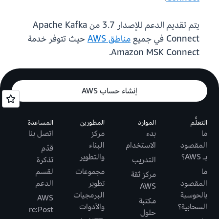
يتم تقديم الدعم للإصدار 3.7 من Apache Kafka
Connect في جميع
مناطق AWS
حيث تتوفر خدمة
Amazon MSK Connect.
إنشاء حساب AWS
التعلُّم
الموارد
المطورين
المساعدة
ما
بدء
مركز
اتصل بنا
المقصود
الاستخدام
البناء
قدّم
بـ AWS؟
والتطوير
التدريب
تذكرة
ما
مجموعات
لقسم
مركز ثقة
المقصود
تطوير
الدعم
AWS
بالحوسبة
البرمجيات
AWS
مكتبة
السحابية؟
والأدوات
re:Post
حلول