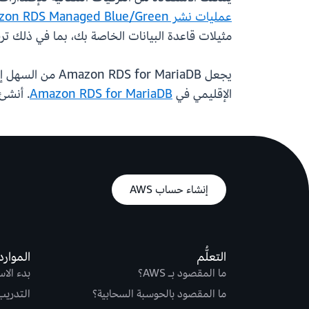
عمليات نشر Amazon RDS Managed Blue/Green
مثيلات قاعدة البيانات الخاصة بك، بما في ذلك ترقيات الإصدار الثانو
الإقليمي في
Amazon RDS for MariaDB
. أنشئ أو حّد
إنشاء حساب AWS
التعلُّم
الموارد
ما المقصود بـ AWS؟
بدء الا
ما المقصود بالحوسبة السحابية؟
التدريب