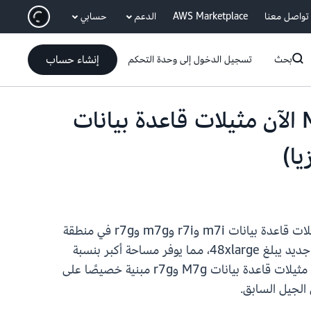
انتقل إلى المحتوى الرئيسي
تواصل معنا
AWS Marketplace
الدعم
حسابي
إنشاء حساب
بحث
تسجيل الدخول إلى وحدة التحكم
يدعم Amazon RDS for PostgreSQL وMySQL وMariaDB الآن مثيلات قاعدة بيانات
لـ PostgreSQL وMySQL وMariaDB الآن مثيلات قاعدة بيانات m7i وr7i وm7g وr7g في منطقة
آسيا والمحيط الهادئ (ماليزيا). يُعد M7i وR7i هما أحدث العروض المستندة إلى Intel ويتوفران بحجم مثيل أقصى جديد يبلغ 48xlarge، مما يوفر مساحة أكبر بنسبة
50% من وحدة المعالجة المركزية الافتراضية (vCPU) والذاكرة مقارنة بالحجم الأقصى لأنواع مثيلات M6i وR6i. تعد مثيلات قاعدة بيانات M7g وr7g مبنية خصيصًا على