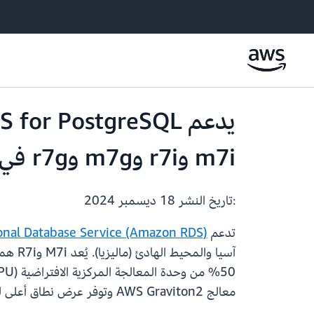
m7i وr7i وm7g وr7g في منطقة آسيا والمحيط الهادئ (ماليزيا)
:تاريخ النشر
18 ديسمبر 2024
تدعم
onal Database Service (Amazon RDS)
معالج AWS Graviton2 وتوفر عرض نطاق أعلى للشبكة بنسبة تصل إلى 20٪ مقارنة بأنواع مثيلات M6g وR6g من الجيل السابق.