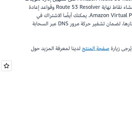
السحابة المختلطة من خلال تمكين حل استعلام نظام أسماء النطاقات السلس عبر السحابة المختلطة بأكملها. قم بإنشاء نقاط نهاية Route 53 Resolver وقواعد إعادة
التوجيه الشرطي للسماح بتحليل مساحات أسماء DNS بين مركز البيانات المحلي وAmazon Virtual Private Cloud (Amazon VPC). يمكنك أيضًا الاشتراك في
استخدام DoH على نقاط النهاية (الواردة والصادرة) وإنشاء قواعد لإعادة توجيه حركة مرور DoH إلى الوجهات التي تختارها، لضمان تشفير حركة مرور DNS عبر السحابة
صفحة المنتج
لدينا لمعرفة المزيد حول