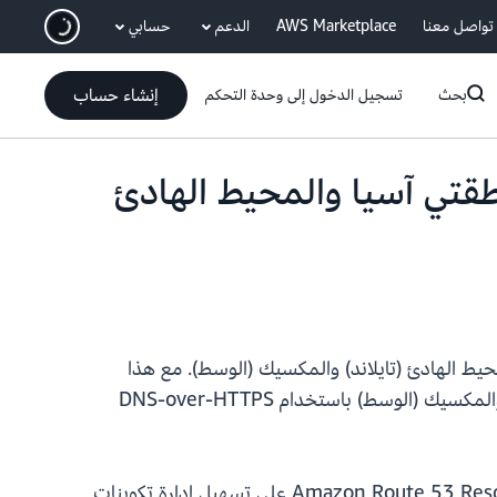
انتقل إلى المحتوى الرئيسي
تواصل معنا
AWS Marketplace
الدعم
حسابي
إنشاء حساب
بحث
تسجيل الدخول إلى وحدة التحكم
Amaz متاحة الآن في منطقتي آسيا والمحيط الهادئ
يط الهادئ (تايلاند) والمكسيك (الوسط). مع هذا
الطرح، سيكون لديك أيضًا خيار تمكين نقاط نهاية Route 53 Resolver في منطقتي آسيا والمحيط الهادئ (تايلاند) والمكسيك (الوسط) باستخدام DNS-over-HTTPS
Amazon Route 53 عبارة عن خدمة نظام اسم المجال (DNS) عالية التوافر وقابلة للتوسعة. تعمل نقاط نهاية Amazon Route 53 Resolver على تسهيل إدارة تكوينات