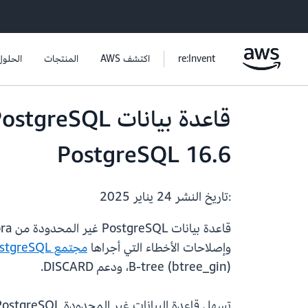
re:Invent
اكتشف AWS
المنتجات
الحلول
PostgreSQL 16.6
:تاريخ النشر
24 يناير 2025
قاعدة بيانات PostgreSQL غير المحدودة من Amazon Aurora متاحة الآن مع التوافق مع الإصدار
وإصلاحات الأخطاء التي أجراها
مجتمع PostgreSQL
B-tree (btree_gin)، ودعم DISCARD.