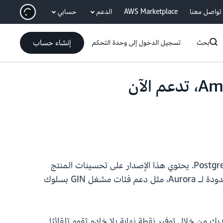
انتقل إلى المحتوى الرئيسي
تواصل معنا
AWS Marketplace
الدعم
حسابي
إنشاء حساب
بحث
تسجيل الدخول إلى وحدة التحكم
قاعدة بيانات PostgreSQL غير المحدودة من Amazon Aurora، تدعم الآن
من PostgreSQL. يحتوي هذا الإصدار على تحسينات المنتج
، جنبًا إلى جنب مع تحسينات الأمان والميزات الخاصة غير المحدودة لـ Aurora، مثل دعم فئات مشغل GIN بسلوك
ة البيانات العلائقية لديك من خلال توفير نقطة نهاية بلا خادم تقوم تلقائيًا