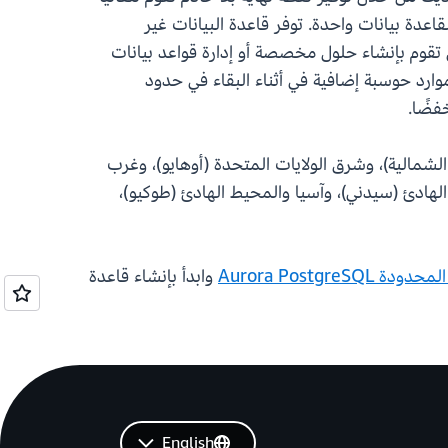
ظ على اتساق المعاملات لقاعدة بيانات واحدة. توفر قاعدة البيانات غير
اجة إلى أن تقوم بإنشاء حلول مخصصة أو إدارة قواعد بيانات
ة للتحجيم. بينما تزداد أعباء العمل الخاصة بك، تضيف قاعدة البيانات غير المحدودة Aurora PostgreSQL موارد حوسبة إضافية في أثناء البقاء في حدود
فضًا.
تالية: شرق الولايات المتحدة (فرجينيا الشمالية)، وشرق الولايات المتحدة (أوهايو)، وغرب
الهادئ (سيدني)، وآسيا والمحيط الهادئ (طوكيو)،
Aurora PostgreS
وابدأ بإنشاء قاعدة
English