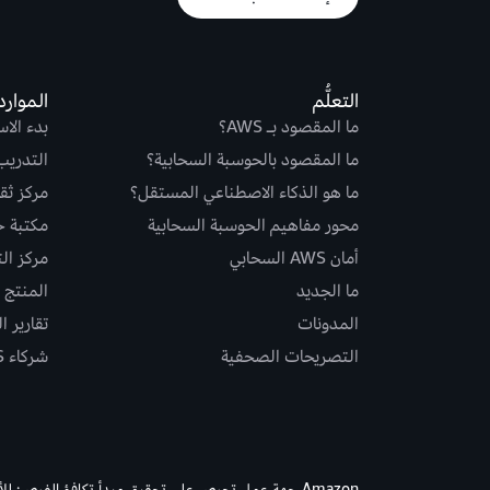
التعلُّم
الموارد
ما المقصود بـ AWS؟
بدء الا
ما المقصود بالحوسبة السحابية؟
التدريب
ما هو الذكاء الاصطناعي المستقل؟
مركز ثقة S
محور مفاهيم الحوسبة السحابية
مكتبة حلو
أمان AWS السحابي
مركز ال
ما الجديد
المنتج و
المدونات
تقارير ا
التصريحات الصحفية
شركاء AWS
Amazon جهة عمل تحرص على تحقيق مبدأ تكافؤ الفرص: لل