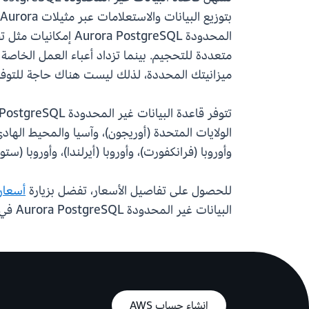
المحدودة ostgreSQL
ميزانيتك المحددة، لذلك ليست هناك حاجة للتوفير
الولايات المتحدة (أوريجون)، وآسيا والمحيط الهاد
وأوروبا (فرانكفورت)، وأوروبا (أيرلندا)، وأوروبا (ستو
للحصول على تفاصيل الأسعار، تفضل بزيارة
أسعار zon Aurora
البيانات غير المحدودة Aurora PostgreSQL في بضع خطوات فقط في
إنشاء حساب AWS