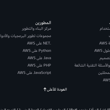
المطورين
ستخدام
مركز البناء والتطوير
مجموعات تطوير البرمجيات والأدوا
AW
.NET على AWS
ل AWS
Python على AWS
تصميم
Java على AWS
الأسئلة التقنية الشائعة
PHP على AWS
لمحللين
JavaScript على AWS
العودة للأعلى
أقليات / المرأة / متحدي الإعاقة / المحاربين القدماء / الهوية الجنسية / التوجه الج