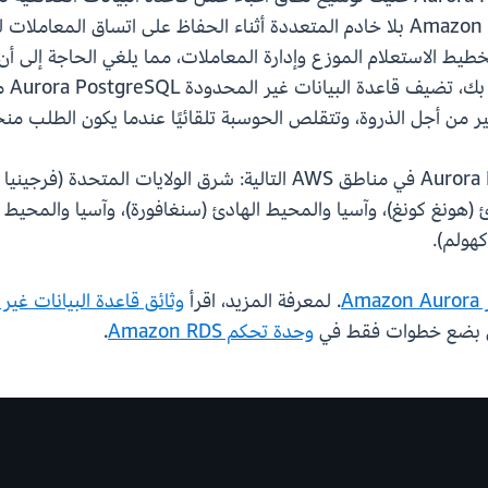
بتوزيع البيانات والاستعلامات عبر مثيلات Amazon Aurora بلا خادم المتعددة أثناء الحفا
Aurora P إمكانيات مثل تخطيط الاستعلام الموزع وإدارة المعاملات، مما يلغي الح
متعدد
 من أجل الذروة، وتتقلص الحوسبة تلقائيًا عندما يكون الطلب منخ
تتوفر قاعدة البيانات غير المحدودة Aurora PostgreSQL في مناطق AWS ال
ئ (هونغ كونغ)، وآسيا والمحيط الهادئ (سنغافورة)، وآسيا والمحيط 
كهولم).
Ama
. لمعرفة المزيد، اقرأ
وثائق قاعدة البيانات غير المحدودة QL
وحدة تحكم Amazon RDS
.