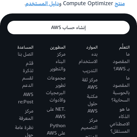
منتج
Compute Optimizer و
دليل المستخدم
.
إنشاء حساب AWS
التعلُّم
الموارد
المطورين
المساعدة
ما
بدء
مركز
اتصل بنا
المقصود
الاستخدام
البناء
قدّم
بـ AWS؟
والتطوير
التدريب
تذكرة
ما
مجموعات
لقسم
مركز ثقة
المقصود
تطوير
الدعم
AWS
بالحوسبة
البرمجيات
AWS
مكتبة
السحابية؟
والأدوات
re:Post
حلول
ما هو
.NET على
AWS
مركز
الذكاء
AWS
المعرفة
مركز
الاصطناعي
Python
التصميم
نظرة عامة
المستقل؟
على AWS
حول
المنتج