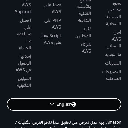
محور
Java على
AWS
والأسئلة
مفاهيم
Support
AWS
التقنية
الحوسبة
الشائعة
PHP على
احصل
السحابية
AWS
على
تقارير
أمان
مساعدة
المحللين
JavaScript
AWS
من
على AWS
شركاء
السحابي
الخبراء
AWS
ما الجديد
إمكانية
المدونات
الوصول
في AWS
التصريحات
الصحفية
الشؤون
القانونية
English
Amazon جهة عمل تحرص على تحقيق مبدأ تكافؤ الفرص: للأقليات /