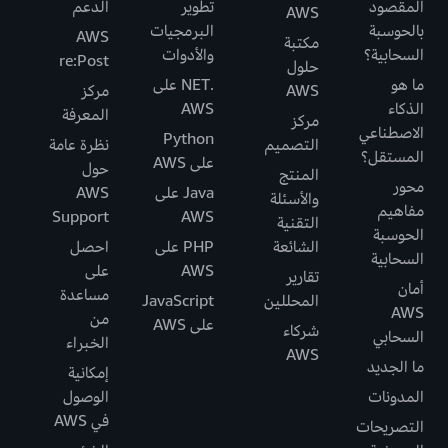
المقصود
تطوير
الدعم
AWS
بالحوسبة
البرمجيات
AWS
مكتبة
السحابية؟
والأدوات
re:Post
حلول
ما هو
.NET على
AWS
مركز
الذكاء
AWS
المعرفة
مركز
الاصطناعي
Python
التصميم
نظرة عامة
المستقل؟
على AWS
حول
المنتج
محور
Java على
AWS
والأسئلة
مفاهيم
Support
AWS
التقنية
الحوسبة
الشائعة
PHP على
احصل
السحابية
AWS
على
تقارير
أمان
مساعدة
المحللين
JavaScript
AWS
من
على AWS
شركاء
السحابي
الخبراء
AWS
ما الجديد
إمكانية
المدونات
الوصول
في AWS
التصريحات