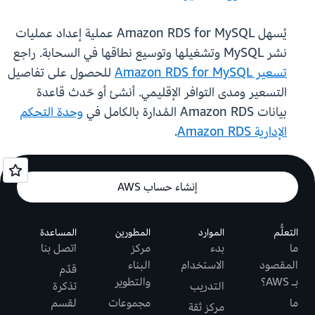
يُسهل Amazon RDS for MySQL عملية إعداد عمليات
نشر MySQL وتشغيلها وتوسيع نطاقها في السحابة. راجع
تسعير Amazon RDS for MySQL
للحصول على تفاصيل
التسعير ومدى التوافر الإقليمي. أنشئ أو حّدث قاعدة
بيانات Amazon RDS المُدارة بالكامل في
وحدة التحكم
الإدارية Amazon RDS
.
إنشاء حساب AWS
التعلُّم
الموارد
المطورين
المساعدة
ما
بدء
مركز
اتصل بنا
المقصود
الاستخدام
البناء
قدّم
بـ AWS؟
والتطوير
التدريب
تذكرة
ما
مجموعات
لقسم
مركز ثقة