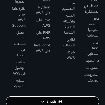
الذكاء
AWS
المعرفة
مركز
الاصطناعي
Python
التصميم
نظرة عامة
المستقل؟
على AWS
حول
المنتج
محور
Java على
AWS
والأسئلة
مفاهيم
Support
AWS
التقنية
الحوسبة
الشائعة
PHP على
احصل
السحابية
AWS
على
تقارير
أمان
مساعدة
المحللين
JavaScript
AWS
من
على AWS
شركاء
السحابي
الخبراء
AWS
ما الجديد
إمكانية
المدونات
الوصول
في AWS
التصريحات
الصحفية
الشؤون
القانونية
English