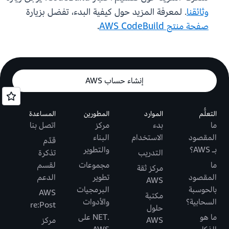
وثائقنا
. لمعرفة المزيد حول كيفية البدء، تفضل بزيارة
صفحة منتج AWS CodeBuild
.
إنشاء حساب AWS
التعلُّم
الموارد
المطورين
المساعدة
ما
بدء
مركز
اتصل بنا
المقصود
الاستخدام
البناء
قدّم
بـ AWS؟
والتطوير
التدريب
تذكرة
ما
مجموعات
لقسم
مركز ثقة
المقصود
تطوير
الدعم
AWS
بالحوسبة
البرمجيات
AWS
مكتبة
السحابية؟
والأدوات
re:Post
حلول
ما هو
.NET على
AWS
مركز