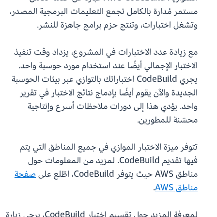
مستمر مُدارة بالكامل تجمع التعليمات البرمجية المصدر،
وتشغل اختبارات، وتنتج حزم برامج جاهزة للنشر.
مع زيادة عدد الاختبارات في المشروع، يزداد وقت تنفيذ
الاختبار الإجمالي أيضًا عند استخدام مورد حوسبة واحد.
يجري CodeBuild اختباراتك بالتوازي عبر بيئات الحوسبة
الجديدة والآن يقوم أيضًا بإدماج نتائج الاختبار في تقرير
واحد. يؤدي هذا إلى دورات ملاحظات أسرع وإنتاجية
محسّنة للمطورين.
تتوفر ميزة الاختبار الموازي في جميع المناطق التي يتم
فيها تقديم CodeBuild. لمزيد من المعلومات حول
مناطق AWS حيث يتوفر CodeBuild، اطّلع على
صفحة
مناطق AWS
.
لمعرفة المزيد حول تقسيم اختبار CodeBuild، يرجى زيارة