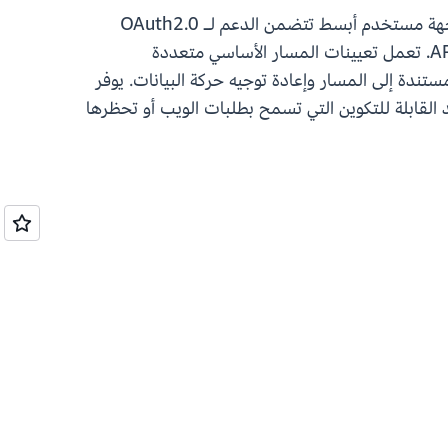
تعمل واجهات برمجة التطبيقات HTTP على تبسيط تطوير واجهة برمجة التطبيقات للتطبيقات بلا خادم من خلال واجهة مستخدم أبسط تتضمن الدعم لـ OAuth2.0
وعمليات النشر التلقائية. يعزز TLS المتبادل الأمان من خلال مصادقة الهويات المستندة إلى شهادة x509 في APIGW. تعمل تعيينات المسار الأساسي متعددة
ندة إلى المسار وإعادة توجيه حركة البيانات. يوفر
اعد القابلة للتكوين التي تسمح بطلبات الويب أو تحظرها