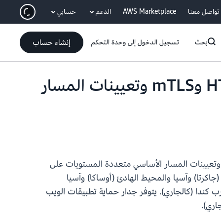
انتقل إلى المحتوى الرئيسي
تواصل معنا
AWS Marketplace
الدعم
حسابي
إنشاء حساب
بحث
تسجيل الدخول إلى وحدة التحكم
تدعم بوابة Amazon API الآن واجهات برمجة التطبيقات HTTP وmTLS وتعيينات المسار
زات واجهات برمجة التطبيقات HTTP بالإضافة إلى TLS المتبادل وتعيينات المسار الأساسي متعددة المستويات على
هادئ (جاكرتا) وآسيا والمحيط الهادئ (أوساكا) وآسيا
غرب كندا (كالجاري). يتوفر جدار حماية تطبيقات الويب