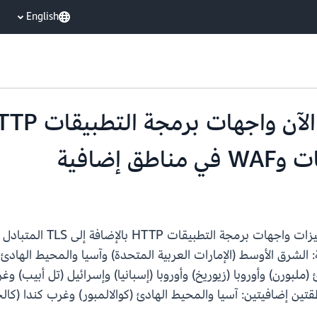
English
إضافية
(APIGW) الآن جميع مي
إضافية التالية: الشرق الأوسط (الإمارات العربية المتحدة) وآسيا والمحيط ال
(ملبورن) وأوروبا (زيوريخ) وأوروبا (إسبانيا) وإسرائيل (تل أبيب) و