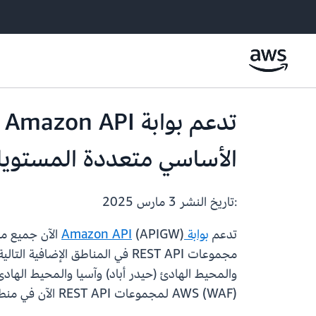
الأساسي متعددة المستويات وWAF في مناطق 
:تاريخ النشر
3 مارس 2025
تدعم
بوابة Amazon API
مجموعات REST API في المناطق ال
والمحيط الهادئ (حيدر أباد) وآسيا والمحيط الهادئ 
AWS (WAF) لمجموعات REST API الآن في منطقتين إضافيتين: آسيا والمحيط الهادئ (كوالالمبور) وغرب كندا (كالجاري).