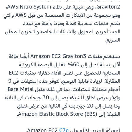
Graviton2، وهي مبنية على نظام AWS Nitro System،
وهو مجموعة من الابتكارات المصممة من قبل AWS والتي
تقدم خدمات سحابية فعالة ومرنة وآمنة مع تعدد
المستأجرين المعزول والشبكات الخاصة والتخزين المحلي
السريع.
تستخدم مثيلات Amazon EC2 Graviton3 أيضًا طاقة
أقل بنسبة تصل إلى 60% لتقليل البصمة الكربونية
السحابية للحصول على نفس الأداء مقارنة بمثيلات EC2
المقارنة. لزيادة قابلية التوسع، تتوفر هذه المثيلات في 9
أحجام مختلفة للمثيلات، بما في ذلك مثيل Bare Metal،
وتوفر عرض نطاق للشبكة يصل إلى 30 جيجابت في الثانية
وما يصل إلى 20 جيجابت في الثانية من عرض نطاق
الشبكة إلى Amazon Elastic Block Store (EBS).
لمعرفة المزيد، اطّلع على Amazon EC2
C7g
.