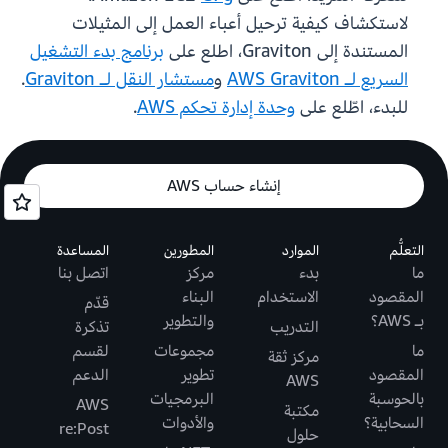
لاستكشاف كيفية ترحيل أعباء العمل إلى المثيلات
المستندة إلى Graviton، اطلع على
برنامج بدء التشغيل
السريع لـ AWS Graviton
و
مستشار النقل لـ Graviton
.
للبدء، اطّلع على
وحدة إدارة تحكم AWS
.
إنشاء حساب AWS
التعلُّم
الموارد
المطورين
المساعدة
ما
بدء
مركز
اتصل بنا
المقصود
الاستخدام
البناء
قدّم
بـ AWS؟
والتطوير
التدريب
تذكرة
ما
مجموعات
لقسم
مركز ثقة
المقصود
تطوير
الدعم
AWS
بالحوسبة
البرمجيات
AWS
مكتبة
السحابية؟
والأدوات
re:Post
حلول