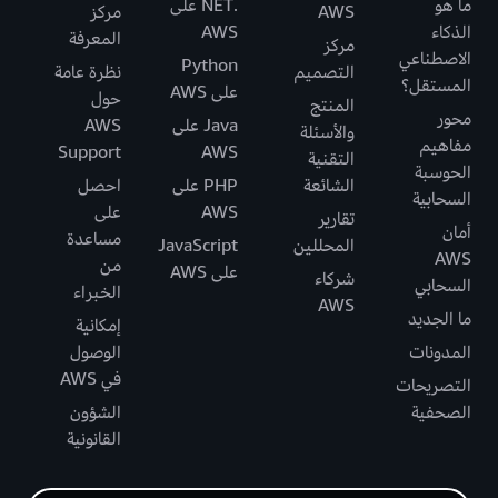
ما هو
.NET على
AWS
مركز
الذكاء
AWS
المعرفة
مركز
الاصطناعي
Python
التصميم
نظرة عامة
المستقل؟
على AWS
حول
المنتج
محور
Java على
AWS
والأسئلة
مفاهيم
Support
AWS
التقنية
الحوسبة
الشائعة
PHP على
احصل
السحابية
AWS
على
تقارير
أمان
مساعدة
المحللين
JavaScript
AWS
من
على AWS
شركاء
السحابي
الخبراء
AWS
ما الجديد
إمكانية
المدونات
الوصول
في AWS
التصريحات
الصحفية
الشؤون
القانونية