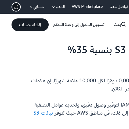
انتقل إلى المحتوى الرئيسي
تواصل معنا
AWS Marketplace
الدعم
حسابي
إنشاء حساب
بحث
تسجيل الدخول إلى وحدة التحكم
تعمل Amazon S3 على تخفيض تسعير وضع علامات الكائنات في S3 بنسبة 35% في جميع مناطق AWS إلى 0.0065 دولارًا لكل 10,000 علامة شهريًا. إن علامات
تساعدك علامات كائنات S3 على تجميع البيانات بشكل منطقي لمجموعة متنوعة من الأسباب مثل تطبيق سياسات IAM لتوفير وصول دقيق، وتحديد عوامل التصفية
بيانات S3