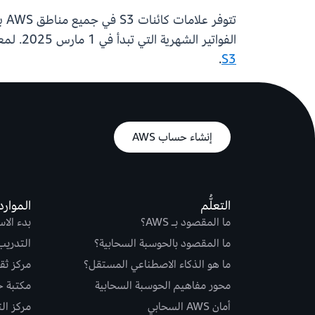
الفواتير الشهرية التي تبدأ في 1 مارس 2025. لمعرفة المزيد حول علامات الكائنات، راجع
.
S3
إنشاء حساب AWS
التعلُّم
الموارد
ما المقصود بـ AWS؟
بدء الا
ما المقصود بالحوسبة السحابية؟
التدريب
ما هو الذكاء الاصطناعي المستقل؟
مركز ثقة S
محور مفاهيم الحوسبة السحابية
مكتبة حلو
أمان AWS السحابي
مركز ال