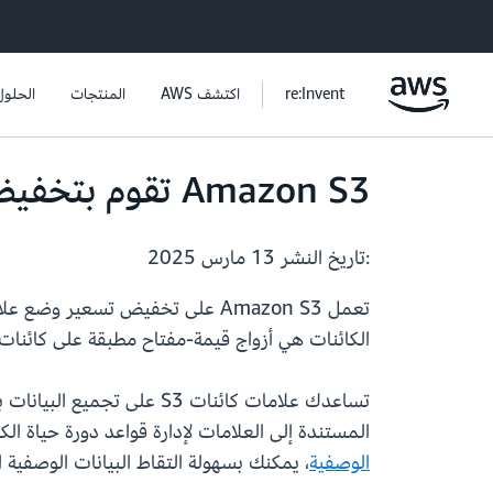
re:Invent
اكتشف AWS
المنتجات
الحلول
Amazon S3 تقوم بتخفيض تسعير وضع علامات الكائنات في S3 بنسبة 35%
:تاريخ النشر
13 مارس 2025
الكائنات هي أزواج قيمة-مفتاح مطبقة على كائنات S3 والتي يمكن إنشاؤها أو تحديثها أو حذفها في أي وقت خلال عمر الكائ
المستندة إلى العلامات لإدارة قواعد دورة حياة الكائن، ونسخ البيانات بشكل ان
الوصفية
، يمكنك بسهولة التقاط البيانات الوصفية 