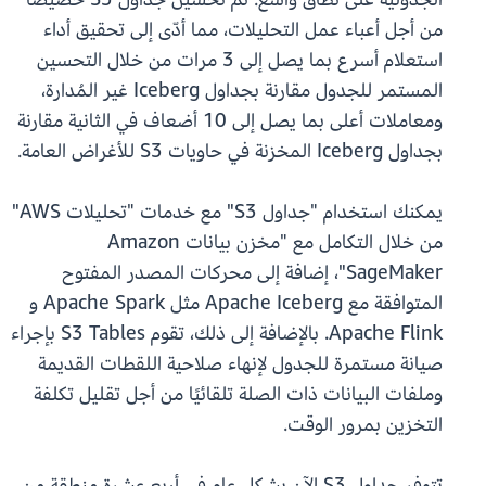
من أجل أعباء عمل التحليلات، مما أدّى إلى تحقيق أداء
استعلام أسرع بما يصل إلى 3 مرات من خلال التحسين
المستمر للجدول مقارنة بجداول Iceberg غير المُدارة،
ومعاملات أعلى بما يصل إلى 10 أضعاف في الثانية مقارنة
بجداول Iceberg المخزنة في حاويات S3 للأغراض العامة.
يمكنك استخدام "جداول S3" مع خدمات "تحليلات AWS"
من خلال التكامل مع "مخزن بيانات Amazon
SageMaker"، إضافة إلى محركات المصدر المفتوح
المتوافقة مع Apache Iceberg مثل Apache Spark و
Apache Flink. بالإضافة إلى ذلك، تقوم S3 Tables بإجراء
صيانة مستمرة للجدول لإنهاء صلاحية اللقطات القديمة
وملفات البيانات ذات الصلة تلقائيًا من أجل تقليل تكلفة
التخزين بمرور الوقت.
تتوفر جداول S3 الآن بشكل عام في أربع عشرة منطقة من