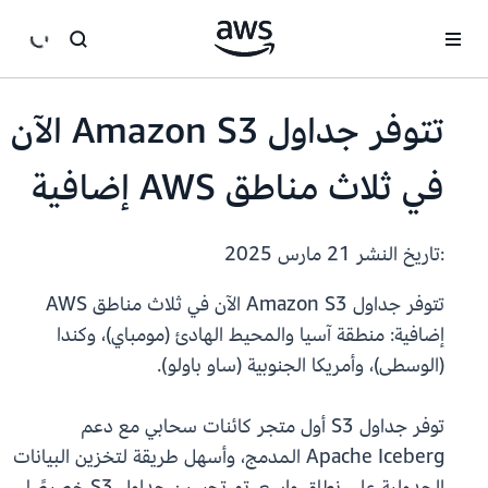
انتقل إلى المحتوى الرئيسي
تتوفر جداول Amazon S3 الآن
في ثلاث مناطق AWS إضافية
:تاريخ النشر
21 مارس 2025
تتوفر جداول Amazon S3 الآن في ثلاث مناطق AWS
إضافية: منطقة آسيا والمحيط الهادئ (مومباي)، وكندا
(الوسطى)، وأمريكا الجنوبية (ساو باولو).
توفر جداول S3 أول متجر كائنات سحابي مع دعم
Apache Iceberg المدمج، وأسهل طريقة لتخزين البيانات
الجدولية على نطاق واسع. تم تحسين جداول S3 خصيصًا