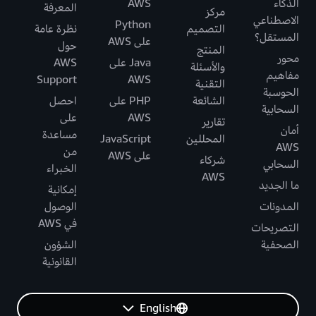
الذكاء
AWS
المعرفة
مركز
الاصطناعي
Python
التصميم
نظرة عامة
المستقل؟
على AWS
حول
المنتج
محور
Java على
AWS
والأسئلة
مفاهيم
Support
AWS
التقنية
الحوسبة
الشائعة
PHP على
احصل
السحابية
AWS
على
تقارير
أمان
مساعدة
المحللين
JavaScript
AWS
من
على AWS
شركاء
السحابي
الخبراء
AWS
ما الجديد
إمكانية
المدونات
الوصول
في AWS
التصريحات
الصحفية
الشؤون
القانونية
English