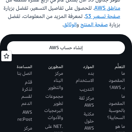
مناطق AWS
. للحصول على تفاصيل التسعير، تفضل بزيارة
صفحة تسعير S3
. لمعرفة المزيد من المعلومات، تفضل
بزيارة
صفحة المنتج
و
الوثائق
.
إنشاء حساب AWS
التعلُّم
الموارد
المطورين
المساعدة
ما
بدء
مركز
اتصل بنا
المقصود
الاستخدام
البناء
قدّم
بـ AWS؟
والتطوير
التدريب
تذكرة
ما
مجموعات
لقسم
مركز ثقة
المقصود
تطوير
الدعم
AWS
بالحوسبة
البرمجيات
AWS
مكتبة
السحابية؟
والأدوات
re:Post
حلول
ما هو
.NET على
AWS
مركز