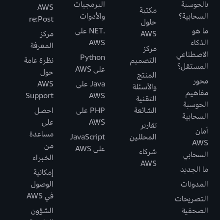
بالحوسبة
البرمجيات
AWS
مكتبة
السحابية؟
والأدوات
re:Post
حلول
ما هو
.NET على
AWS
مركز
الذكاء
AWS
المعرفة
مركز
الاصطناعي
Python
التصميم
نظرة عامة
المستقل؟
على AWS
حول
المنتج
محور
Java على
AWS
والأسئلة
مفاهيم
Support
AWS
التقنية
الحوسبة
الشائعة
PHP على
احصل
السحابية
AWS
على
تقارير
أمان
مساعدة
المحللين
JavaScript
AWS
من
على AWS
شركاء
السحابي
الخبراء
AWS
ما الجديد
إمكانية
المدونات
الوصول
في AWS
التصريحات
الصحفية
الشؤون