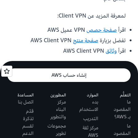
لمعرفة المزيد عن Client VPN:
اقرأ
صفحة حصص
VPN عميل AWS
تفضل بزيارة
صفحة منتج
AWS Client VPN
اقرأ
وثائق
AWS Client VPN
إنشاء حساب AWS
التعلُّم
الموارد
المطورين
المساعدة
ما
بدء
مركز
اتصل بنا
المقصود
الاستخدام
البناء
قدّم
بـ AWS؟
والتطوير
التدريب
تذكرة
ما
مجموعات
لقسم
مركز ثقة
المقصود
تطوير
الدعم
AWS