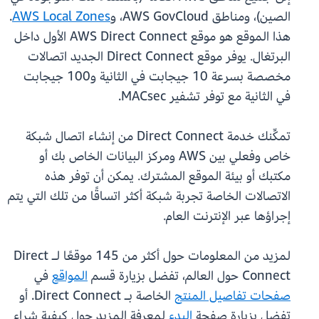
الصين)، ومناطق AWS GovCloud، و
AWS Local Zones
.
هذا الموقع هو موقع AWS Direct Connect الأول داخل
البرتغال. يوفر موقع Direct Connect الجديد اتصالات
مخصصة بسرعة 10 جيجابت في الثانية و100 جيجابت
في الثانية مع توفر تشفير MACsec.
تمكِّنك خدمة Direct Connect من إنشاء اتصال شبكة
خاص وفعلي بين AWS ومركز البيانات الخاص بك أو
مكتبك أو بيئة الموقع المشترك. يمكن أن توفر هذه
الاتصالات الخاصة تجربة شبكة أكثر اتساقًا من تلك التي يتم
إجراؤها عبر الإنترنت العام.
لمزيد من المعلومات حول أكثر من 145 موقعًا لـ Direct
Connect حول العالم، تفضل بزيارة قسم
المواقع
في
صفحات تفاصيل المنتج
الخاصة بـ Direct Connect. أو
تفضل بزيارة صفحة
البدء
لمعرفة المزيد حول كيفية شراء