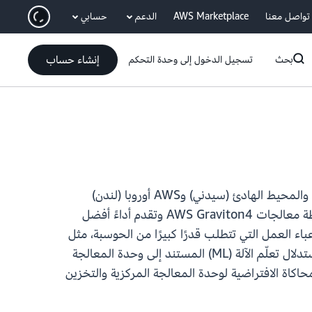
انتقل إلى المحتوى الرئيسي
تواصل معنا
AWS Marketplace
الدعم
حسابي
إنشاء حساب
بحث
تسجيل الدخول إلى وحدة التحكم
بدءًا من اليوم، تتوفر مثيلات C8g من Amazon Elastic Compute Cloud (Amazon EC2) في مناطق AWS آسيا والمحيط الهادئ (سيدني) وAWS أوروبا (لندن)
وAWS غرب الولايات المتحدة (شمال كاليفورنيا) وAWS أمريكا الجنوبية (ساو باولو). يتم تشغيل هذه المثيلات بواسطة معالجات AWS Graviton4 وتقدم أداءً أفضل
نة بالمثيلات المستندة إلى AWS Graviton3. تعد مثيلات Amazon EC2 C8g مثالية لأعباء العمل التي تتطلب قدرًا كبيرًا من الحوسبة، مثل
الحوسبة عالية الأداء (HPC)، والمعالجة الدفعية، والألعاب، وترميز الفيديو، والنمذجة العلمية، والتحليلات الموزعة، واستدلال تعلّم الآلة (ML) المستند إلى وحدة المعالجة
حاكاة الافتراضية لوحدة المعالجة المركزية والتخزين