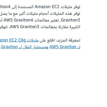
الكبيرة مقارنة بمعالجات AWS Graviton3. تتوفر مثيلات C8g بـ 12 حجمًا مختلفًا للمثيلات، بما في ذلك مقاسين من مثيل Bare Metal.
لمعرفة المزيد، اطّلع على
مثيلات Amazon EC2 C8g
لـ AWS Graviton
و
مستشار النقل لـ Graviton
.