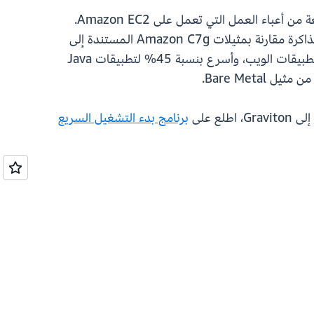
توفر مثيلات Amazon EC2 المستندة إلى AWS Graviton4 أفضل أداء وكفاءة في استخدام الطاقة لمجموعة واسعة من أعباء العمل التي تعمل على Amazon EC2.
توفر هذه المثيلات أحجام مثيلات أكبر مع ما يصل إلى 3 أضعاف المزيد من وحدات المعالجة المركزية الافتراضية والذاكرة مقارنة بمثيلات Amazon C7g المستندة إلى
Graviton3. تعتبر معالجات AWS Graviton4 أسرع بنسبة تصل إلى 40% لقواعد البيانات، وأسرع بنسبة 30% لتطبيقات الويب، وأسرع بنسبة 45% لتطبيقات Java
ع على
برنامج بدء التشغيل السريع