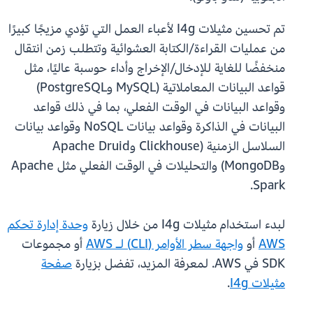
تم تحسين مثيلات I4g لأعباء العمل التي تؤدي مزيجًا كبيرًا
من عمليات القراءة/الكتابة العشوائية وتتطلب زمن انتقال
منخفضًا للغاية للإدخال/الإخراج وأداء حوسبة عاليًا، مثل
قواعد البيانات المعاملاتية (MySQL وPostgreSQL)
وقواعد البيانات في الوقت الفعلي، بما في ذلك قواعد
البيانات في الذاكرة وقواعد بيانات NoSQL وقواعد بيانات
السلاسل الزمنية (Clickhouse وApache Druid
وMongoDB) والتحليلات في الوقت الفعلي مثل Apache
Spark.
لبدء استخدام مثيلات I4g من خلال زيارة
وحدة إدارة تحكم
AWS
أو
واجهة سطر الأوامر (CLI) لـ AWS
أو مجموعات
SDK في AWS. لمعرفة المزيد، تفضل بزيارة
صفحة
مثيلات I4g
.