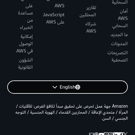
السحابية
AWS
على
تقارير
أمان
مساعدة
المحللين
JavaScript
AWS
من
على AWS
شركاء
السحابي
الخبراء
AWS
ما الجديد
إمكانية
المدونات
الوصول
في AWS
التصريحات
الصحفية
الشؤون
القانونية
English
Amazon جهة عمل تحرص على تحقيق مبدأ تكافؤ الفرص: للأقليات /
المرأة / متحدي الإعاقة / المحاربين القدماء / الهوية الجنسية / التوجه
الجنسي / السن.