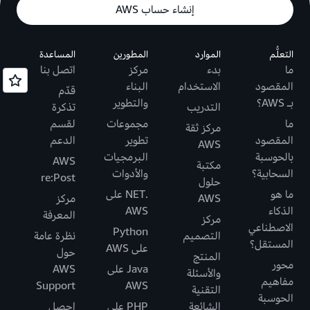
إنشاء حساب AWS
التعلُّم
الموارد
المطورين
المساعدة
ما
بدء
مركز
اتصل بنا
المقصود
الاستخدام
البناء
قدّم
بـ AWS؟
والتطوير
التدريب
تذكرة
ما
مجموعات
لقسم
مركز ثقة
المقصود
تطوير
الدعم
AWS
بالحوسبة
البرمجيات
AWS
مكتبة
السحابية؟
والأدوات
re:Post
حلول
ما هو
.NET على
AWS
مركز
الذكاء
AWS
المعرفة
مركز
الاصطناعي
Python
التصميم
نظرة عامة
المستقل؟
على AWS
حول
المنتج
محور
Java على
AWS
والأسئلة
مفاهيم
Support
AWS
التقنية
الحوسبة
الشائعة
PHP على
احصل