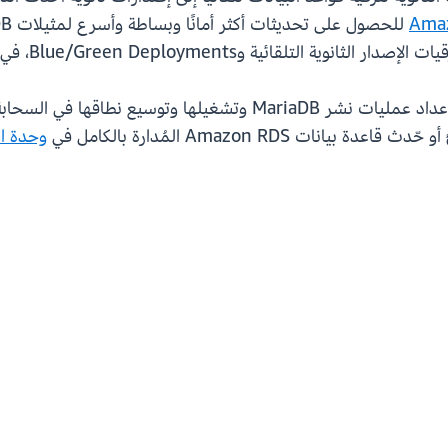
ية التلقائية وBlue/Green Deployments، في
يجعل Amazon RDS for MariaDB من السهل إعداد عمليات نشر MariaDB
ث قاعدة بيانات Amazon RDS المُدارة بالكامل في
وحدة التحكم