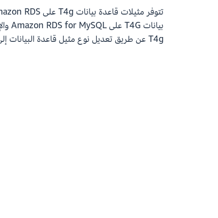
T4g عن طريق تعديل نوع مثيل قاعدة البيانات إلى T4G باستخدام وحدة إدارة تحكم AWS أو AWS CLI. لمزيد من التفاصيل، راجع