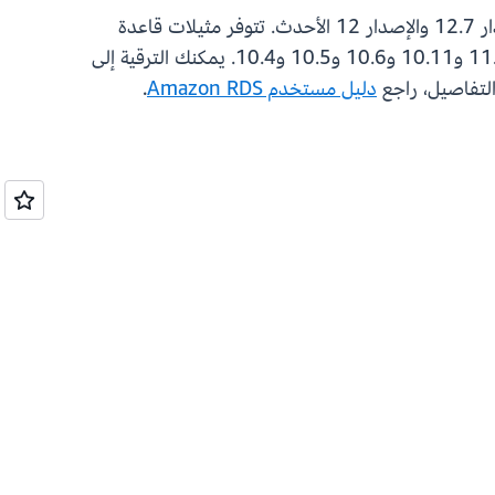
تتوفر مثيلات قاعدة بيانات T4g على Amazon RDS لجميع إصدارات PostgreSQL 17 و16 و15 و14 و13؛ وإصدار 12.7 والإصدار 12 الأحدث. تتوفر مثيلات قاعدة
بيانات T4G على Amazon RDS for MySQL والإصدارات 8.4 و8.0، وAmazon RDS for MariaDB للإصدارات 11.4 و10.11 و10.6 و10.5 و10.4. يمكنك الترقية إلى
دليل مستخدم Amazon RDS
.