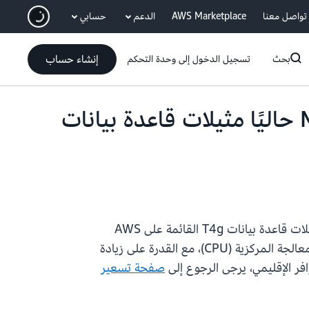
انتقل إلى المحتوى الرئيسي
تواصل معنا
AWS Marketplace
الدعم
حسابي
إنشاء حساب
بحث
تسجيل الدخول إلى وحدة التحكم
يدعم Amazon RDS for PostgreSQL وMySQL وMariaDB حاليًا مثيلات قاعدة بيانات
لـ PostgreSQL وMySQL وMariaDB الآن مثيلات قاعدة بيانات T4g القائمة على AWS
Graviton2 في منطقة آسيا والمحيط الهادئ (ماليزيا). توفر مثيلات قاعدة بيانات T4g مستوى أساسيًا لأداء وحدة المعالجة المركزية (CPU)، مع القدرة على زيادة
ر الإقليمي، يرجى الرجوع إلى
صفحة تسعير