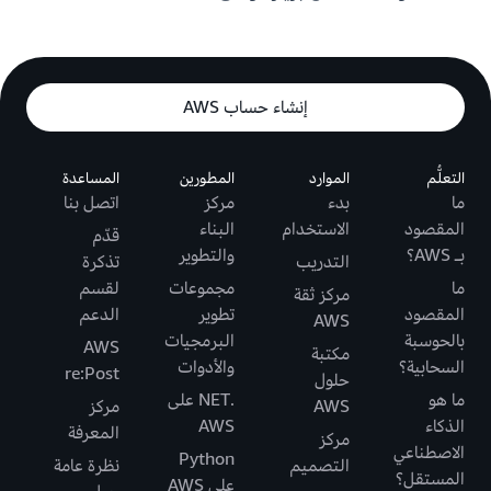
إنشاء حساب AWS
التعلُّم
الموارد
المطورين
المساعدة
ما
بدء
مركز
اتصل بنا
المقصود
الاستخدام
البناء
قدّم
بـ AWS؟
والتطوير
التدريب
تذكرة
ما
مجموعات
لقسم
مركز ثقة
المقصود
تطوير
الدعم
AWS
بالحوسبة
البرمجيات
AWS
مكتبة
السحابية؟
والأدوات
re:Post
حلول
ما هو
.NET على
AWS
مركز
الذكاء
AWS
المعرفة
مركز
الاصطناعي
Python
التصميم
نظرة عامة
المستقل؟
على AWS