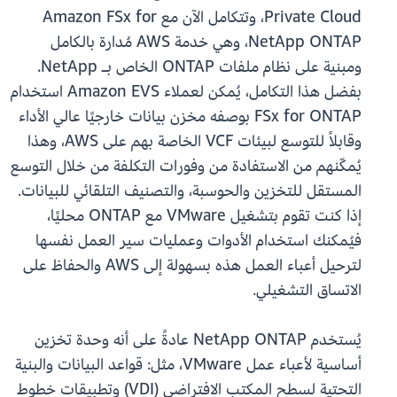
Private Cloud، وتتكامل الآن مع Amazon FSx for
NetApp ONTAP، وهي خدمة AWS مُدارة بالكامل
ومبنية على نظام ملفات ONTAP الخاص بـ NetApp.
بفضل هذا التكامل، يُمكن لعملاء Amazon EVS استخدام
FSx for ONTAP بوصفه مخزن بيانات خارجيًا عالي الأداء
وقابلاً للتوسع لبيئات VCF الخاصة بهم على AWS، وهذا
يُمكّنهم من الاستفادة من وفورات التكلفة من خلال التوسع
المستقل للتخزين والحوسبة، والتصنيف التلقائي للبيانات.
إذا كنت تقوم بتشغيل VMware مع ONTAP محليًا،
فيُمكنك استخدام الأدوات وعمليات سير العمل نفسها
لترحيل أعباء العمل هذه بسهولة إلى AWS والحفاظ على
الاتساق التشغيلي.
يُستخدم NetApp ONTAP عادةً على أنه وحدة تخزين
أساسية لأعباء عمل VMware، مثل: قواعد البيانات والبنية
التحتية لسطح المكتب الافتراضي (VDI) وتطبيقات خطوط