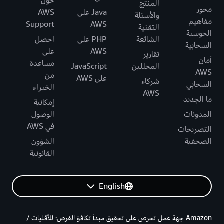
حول
المنتج
محور
Java على
AWS
والأسئلة
مفاهيم
Support
AWS
التقنية
الحوسبة
الشائعة
PHP على
احصل
السحابية
AWS
على
تقارير
أمان
مساعدة
المحللين
JavaScript
AWS
من
على AWS
شركاء
السحابي
الخبراء
AWS
ما الجديد
إمكانية
المدونات
الوصول
في AWS
التصريحات
الصحفية
الشؤون
القانونية
English
Amazon جهة عمل تحرص على تحقيق مبدأ تكافؤ الفرص: للأقليات /