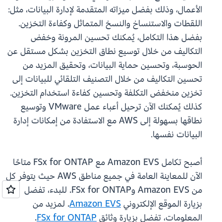
الأعمال، وذلك بفضل ميزاته المتقدمة لإدارة البيانات، مثل:
اللقطات والاستنساخ والنسخ المتماثل وكفاءة التخزين.
بفضل هذا التكامل، يُمكنك تحسين المرونة وخفض
التكاليف من خلال توسيع نطاق التخزين بشكل مستقل عن
الحوسبة، وتحسين حماية البيانات، وتحقيق المزيد من
تحسين التكاليف من خلال التصنيف التلقائي للبيانات إلى
تخزين منخفض التكلفة وتحسين كفاءة استخدام التخزين.
كذلك يُمكنك الآن ترحيل أعباء عمل VMware وتوسيع
نطاقها بسهولة إلى AWS مع الاستفادة من إمكانات إدارة
البيانات نفسها.
أصبح تكامل Amazon EVS مع FSx for ONTAP متاحًا
الآن للمعاينة العامة في جميع مناطق AWS حيث يتوفر كل
من Amazon EVS وFSx for ONTAP. للبدء، تفضل
بزيارة الموقع الإلكتروني
Amazon EVS
. لمزيد من
المعلومات، تفضل بزيارة وثائق
FSx for ONTAP
.