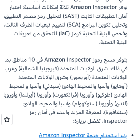
يوفر Amazon Inspector ثلاثة إمكانات أساسية: اختبار
أمان التطبيقات الثابت (SAST) لتحليل رمز مصدر التطبيق،
وتحليل تكوين البرامج (SCA) لتقييم تبعيات الطرف الثالث،
وفحص البنية التحتية كرمز (IaC) للتحقق من تعريفات
البنية التحتية.
يتوفر مسح رموز Amazon Inspector في 10 مناطق بما
في ذلك: شرق الولايات المتحدة (فيرجينيا الشمالية) وغرب
الولايات المتحدة (أوريجون) وشرق الولايات المتحدة
(أوهايو) وآسيا والمحيط الهادئ (سيدني) وآسيا والمحيط
الهادئ (طوكيو) وأوروبا (فرانكفورت) وأوروبا (أيرلندا) وأوروبا
(لندن) وأوروبا (ستوكهولم) وآسيا والمحيط الهادئ
(سنغافورة). لمعرفة المزيد والبدء في أمان رمز
Inspector، تفضل بزيارة:
بدء استخدام خدمة Amazon Inspector