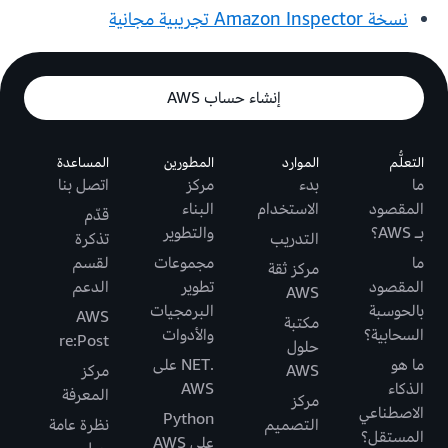
نسخة Amazon Inspector تجريبية مجانية
إنشاء حساب AWS
التعلُّم
الموارد
المطورين
المساعدة
ما
بدء
مركز
اتصل بنا
المقصود
الاستخدام
البناء
قدّم
بـ AWS؟
والتطوير
التدريب
تذكرة
ما
مجموعات
لقسم
مركز ثقة
المقصود
تطوير
الدعم
AWS
بالحوسبة
البرمجيات
AWS
مكتبة
السحابية؟
والأدوات
re:Post
حلول
ما هو
.NET على
AWS
مركز
الذكاء
AWS
المعرفة
مركز
الاصطناعي
Python
التصميم
نظرة عامة
المستقل؟
على AWS