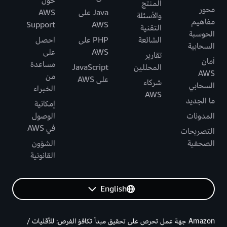
حول
المنتج
محور
Java على
AWS
والأسئلة
مفاهيم
Support
AWS
التقنية
الحوسبة
الشائعة
PHP على
احصل
السحابية
AWS
على
تقارير
أمان
مساعدة
المحللين
JavaScript
AWS
من
على AWS
شركاء
السحابي
الخبراء
AWS
ما الجديد
إمكانية
المدونات
الوصول
في AWS
التصريحات
الصحفية
الشؤون
القانونية
English
Amazon جهة عمل تحرص على تحقيق مبدأ تكافؤ الفرص: للأقليات /