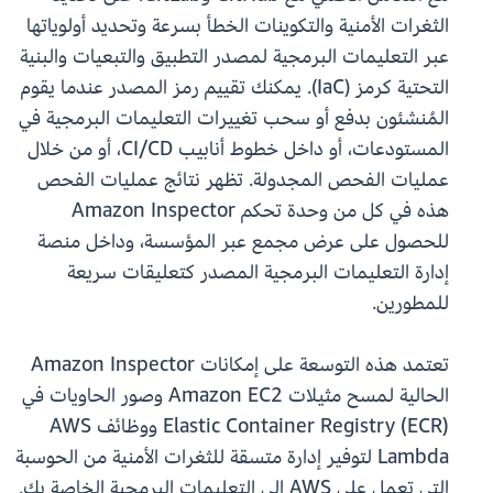
الثغرات الأمنية والتكوينات الخطأ بسرعة وتحديد أولوياتها
عبر التعليمات البرمجية لمصدر التطبيق والتبعيات والبنية
التحتية كرمز (IaC). يمكنك تقييم رمز المصدر عندما يقوم
المُنشئون بدفع أو سحب تغييرات التعليمات البرمجية في
المستودعات، أو داخل خطوط أنابيب CI/CD، أو من خلال
عمليات الفحص المجدولة. تظهر نتائج عمليات الفحص
هذه في كل من وحدة تحكم Amazon Inspector
للحصول على عرض مجمع عبر المؤسسة، وداخل منصة
إدارة التعليمات البرمجية المصدر كتعليقات سريعة
للمطورين.
تعتمد هذه التوسعة على إمكانات Amazon Inspector
الحالية لمسح مثيلات Amazon EC2 وصور الحاويات في
Elastic Container Registry (ECR) ووظائف AWS
Lambda لتوفير إدارة متسقة للثغرات الأمنية من الحوسبة
التي تعمل على AWS إلى التعليمات البرمجية الخاصة بك.