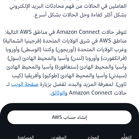
العاملين في الحالات من فهم محادثات البريد الإلكتروني
بشكل أكثر كفاءة وحل الحالات بشكل أسرع.
تتوفر حالات Amazon Connect في مناطق AWS التالية:
مناطق AWS في شرق الولايات المتحدة (فرجينيا الشمالية)
وغرب الولايات المتحدة (أوريجون) وكندا (الوسطى) وأوروبا
(فرانكفورت) وأوروبا (لندن) وآسيا والمحيط الهادئ (سول)
وآسيا والمحيط الهادئ (سنغافورة) وآسيا والمحيط الهادئ
(سيدني) وآسيا والمحيط الهادئ (طوكيو) وأفريقيا (كيب
تاون). لمعرفة المزيد والبدء، تفضل بزيارة
صفحة الويب
لـ
حالات Amazon Connect و
الوثائق
.
إنشاء حساب AWS
التعلُّم
الموارد
المطورين
المساعدة