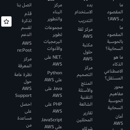
ما
بدء
مركز
اتصل بنا
المقصود
الاستخدام
البناء
قدّم
بـ AWS؟
والتطوير
التدريب
تذكرة
ما
مجموعات
لقسم
مركز ثقة
المقصود
تطوير
الدعم
AWS
بالحوسبة
البرمجيات
AWS
مكتبة
السحابية؟
والأدوات
re:Post
حلول
ما هو
.NET على
AWS
مركز
الذكاء
AWS
المعرفة
مركز
الاصطناعي
Python
التصميم
نظرة عامة
المستقل؟
على AWS
حول
المنتج
محور
Java على
AWS
والأسئلة
مفاهيم
Support
AWS
التقنية
الحوسبة
الشائعة
PHP على
احصل
السحابية
AWS
على
تقارير
أمان
مساعدة
المحللين
JavaScript
AWS
من
على AWS
شركاء