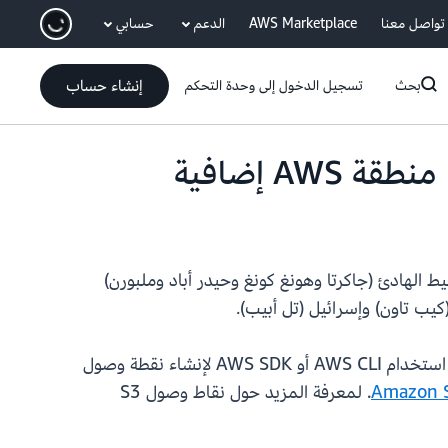
انتقل إلى المحتوى الرئيسي
تواصل معنا
AWS Marketplace
الدعم
حسابي
إنشاء حساب
بحث
تسجيل الدخول إلى وحدة التحكم
الآن في 12 منطقة إضافية للاشتراك في AWS: مناطق آسيا والمحيط الهادئ (جاكرتا وهونغ كونغ وحيدر أباد وملبورن)
(كيب تاون) وإسرائيل (تل أبيب).
. بعد ذلك، يمكنك استخدام AWS CLI أو AWS SDK لإنشاء نقطة وصول
. لمعرفة المزيد حول نقاط وصول S3