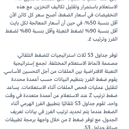
الاستعلام باستمرار وتقليل تكاليف التخزين. مع هذه
التخفيضات في أسعار الضغط، أصبح سعر كل كائن الآن
أقل بنسبة 50%، في حين أن أسعار المعالجة لكل بايت
أقل بنسبة 90% لضغط التعبئة وأقل بنسبة 80% لضغط
الفرز وترتيب z.
توفر جداول S3 ثلاث استراتيجيات للضغط التلقائي،
مصممة لأنماط الاستعلام المختلفة. تجمع إستراتيجية
التعبئة الافتراضية بين الملفات من أجل التحسين الأساسي.
يقوم ضغط الفرز بتنظيم البيانات حسب أعمدة محددة
لتقليل عمليات فحص الملفات أثناء الاستعلامات. يساعد
ضغط ترتيب Z عند الاستعلام عن أعمدة متعددة في وقت
واحد. تقوم جداول S3 تلقائيًا بتطبيق الفرز الهرمي أثناء
الضغط عندما يتم تحديد ترتيب الفرز في بيانات تعريف
الجدول، مع توفر ضغط z من خلال واجهة برمجة تطبيقات
صيانة جداول S3.