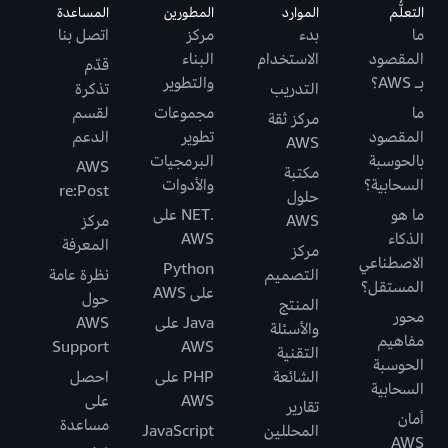
التعلُّم
الموارد
المطورين
المساعدة
ما
بدء
مركز
اتصل بنا
المقصود
الاستخدام
البناء
قدّم
بـ AWS؟
والتطوير
التدريب
تذكرة
ما
مجموعات
لقسم
مركز ثقة
المقصود
تطوير
الدعم
AWS
بالحوسبة
البرمجيات
AWS
مكتبة
السحابية؟
والأدوات
re:Post
حلول
ما هو
.NET على
AWS
مركز
الذكاء
AWS
المعرفة
مركز
الاصطناعي
Python
التصميم
نظرة عامة
المستقل؟
على AWS
حول
المنتج
محور
Java على
AWS
والأسئلة
مفاهيم
Support
AWS
التقنية
الحوسبة
الشائعة
PHP على
احصل
السحابية
AWS
على
تقارير
أمان
مساعدة
المحللين
JavaScript
AWS