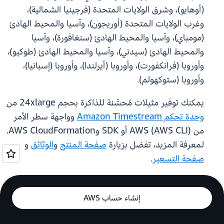
(أوهايو)، وشرق الولايات المتحدة (فرجينيا الشمالية)،
وغرب الولايات المتحدة (أوريجون)، وآسيا والمحيط الهادئ
(مومباي)، وآسيا والمحيط الهادئ (سنغافورة)، وآسيا
والمحيط الهادئ (سيدني)، وآسيا والمحيط الهادئ (طوكيو)،
وأوروبا (فرانكفورت)، وأوروبا (أيرلندا)، وأوروبا (إسبانيا)،
وأوروبا (ستوكهولم).
يمكنك توفير مثيلات مُحسَّنة للذاكرة بحجم 24xlarge من
وحدة تحكم Amazon Timestream
وواجهة سطر الأمر
من AWS (AWS CLI) أو SDK وAWS CloudFormation.
لمعرفة المزيد، تفضل بزيارة
صفحة المنتج
و
الوثائق
و
صفحة التسعير
.
إنشاء حساب AWS