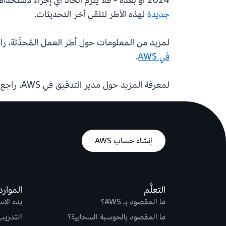
2024 أو بعده - فلا يلزم اتخاذ أي إجراء لاستخدام أطر العمل القياسية المُحدَّثة هذه، إذا قمت بإنشاء تقييمات لهذه الأطر قبل 6 يونيو 2024 - يُرجى
جديدة
لهذه الأطر لتلقي آخر التحديثات.
لمزيد من المعلومات حول أطر العمل المُحدَّثة، ر
في AWS
.
لمعرفة المزيد حول مدير التدقيق في AWS، راجع
إنشاء حساب AWS
التعلُّم
الموارد
ما المقصود بـ AWS؟
بدء الا
ما المقصود بالحوسبة السحابية؟
التدريب