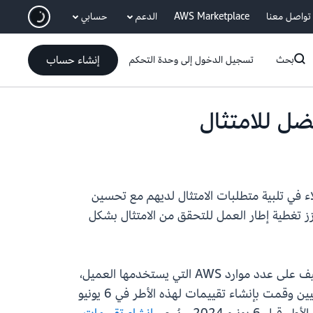
انتقل إلى المحتوى الرئيسي
تواصل معنا
AWS Marketplace
الدعم
حسابي
إنشاء حساب
بحث
تسجيل الدخول إلى وحدة التحكم
دلة ومساعدة العملاء في تلبية متطلبات الامتثال لديهم مع تحسين
هذا التحديث على تحسين ملاءمة الأدلة عبر أطر العمل الرئيسية، مثل SOC 2 وPCI DSS v4.0، ويعزز تغطية إطار العمل للتحقق من الامتثال بشكل
ستعمل هذه التحديثات على تبسيط عدد النتائج لمعظم العملاء وتقليل التكاليف المرتبطة بها. سيعتمد تقليل التكاليف على عدد موارد AWS التي يستخدمها العميل،
وأطر العمل التي يقوم بتقييمها، ومدى تداخل عناصر التحكم بين هذه الأطر. إذا كنت أحد عملاء "مدير التدقيق" الحاليين وقمت بإنشاء تقييمات لهذه الأطر في 6 يونيو