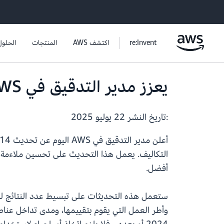
re:Invent
اكتشف AWS
المنتجات
الحلول
يعزز مدير التدقيق في AWS جمع الأدلة للحصول على رؤى أفضل للامتثال
:تاريخ النشر
22 يوليو 2025
أفضل.